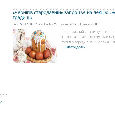
«Чернігів стародавній» запрошує на лекцію «Ве
традиції»
Дата: 27.04.2016 | Розділ:
КУЛЬТУРА
| Перегляди: 1588 | Коментарі:
0
Національний архітектурно-істор
запрошує на лекцію «Великдень: іст
квітня, у середу, о 15.00 у приміщен
...
Читати далі »
у