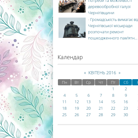
потреби та можливості
деревообробної галузі
Чернігівщини
-
Громадськість вимагає ві
Чернігівської міськради
розпочати ремонт
пошкодженного пам’ятн...
Календар
«
КВІТЕНЬ 2016
»
Пн
Вт
Ср
Чт
Пт
Сб
1
2
4
5
6
7
8
9
11
12
13
14
15
16
18
19
20
21
22
23
25
26
27
28
29
30