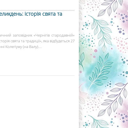
ликдень: історія свята та
ичний заповідник «Чернігів стародавній»
орія свята та традиції», яка відбудеться 27
ні Колегіуму (на Валу)....