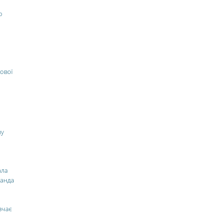
о
ової
ну
ала
манда
вчає