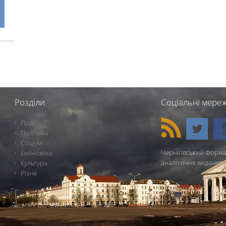
Розділи
Соціальні мереж
Події
Політика
Соціум
Чернігівський Форма
Економіка
аналітичне видання 
Культура
Різне
Ч