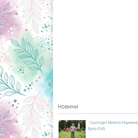
Новини
-
Сьогодні Миколі Науменк
було б 65