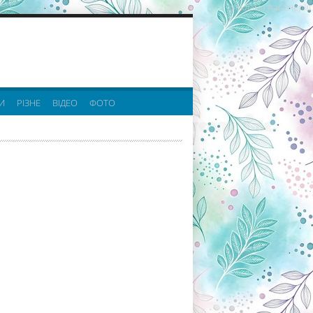
реклама партнерів:
И
РІЗНЕ
ВІДЕО
ФОТО