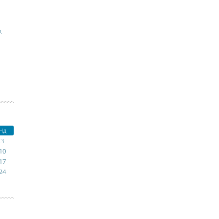
д
Нд
3
10
17
24