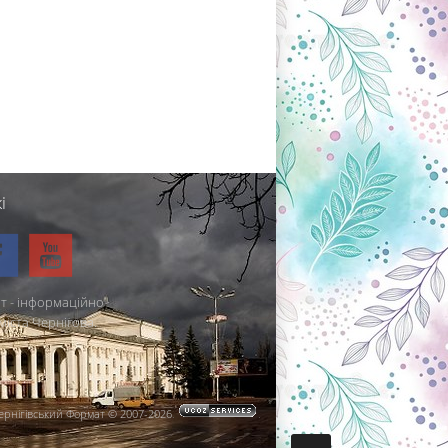
і
т - інформаційно-
міста Чернігова.
ернігівський Формат © 2007-2026
.
.