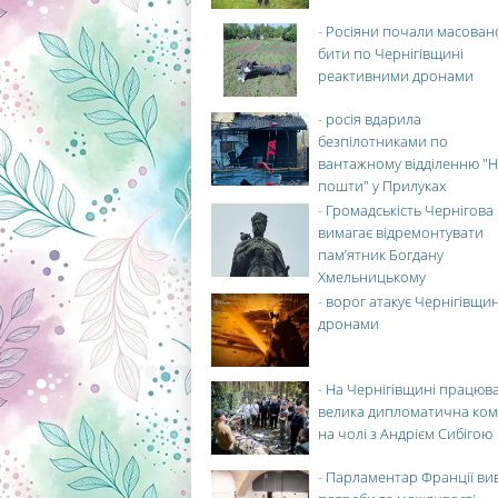
-
Росіяни почали масован
бити по Чернігівщині
реактивними дронами
-
росія вдарила
безпілотниками по
вантажному відділенню "Н
пошти" у Прилуках
-
Громадськість Чернігова
вимагає відремонтувати
пам’ятник Богдану
Хмельницькому
-
ворог атакує Чернігівщи
дронами
-
На Чернігівщині працюв
велика дипломатична ко
на чолі з Андрієм Сибігою
-
Парламентар Франції ви