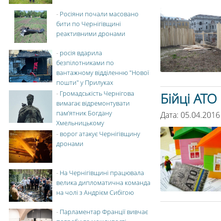
-
Росіяни почали масовано
бити по Чернігівщині
реактивними дронами
-
росія вдарила
безпілотниками по
вантажному відділенню "Нової
пошти" у Прилуках
-
Громадськість Чернігова
Бійці АТО
вимагає відремонтувати
пам’ятник Богдану
Дата: 05.04.2016
Хмельницькому
-
ворог атакує Чернігівщину
дронами
-
На Чернігівщині працювала
велика дипломатична команда
на чолі з Андрієм Сибігою
-
Парламентар Франції вивчає