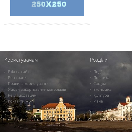
Користувачам
Розділи
Вхід на сайт
Події
Реєстрація
Політика
Правила користування
Соціум
Умови використання матеріалів
Економіка
Рекламодавцям
Культура
Контакти
Різне