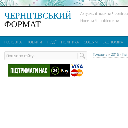
ЧЕРНІГІВСЬКИЙ
Актуальні новини Чернігов
Новини Чернігівщини
ФОРМАТ
ГОЛОВНА
НОВИНИ
ПОДІЇ
ПОЛІТИКА
СОЦІУМ
ЕКОНОМІКА
Головна
»
2016
»
Кві