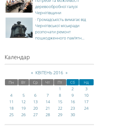
потреби та можливості
деревообробної галузі
Чернігівщини
-
Громадськість вимагає від
Чернігівської міськради
розпочати ремонт
пошкодженного пам’ятн...
Календар
«
КВІТЕНЬ 2016
»
Пн
Вт
Ср
Чт
Пт
Сб
Нд
1
2
3
4
5
6
7
8
9
10
11
12
13
14
15
16
17
18
19
20
21
22
23
24
25
26
27
28
29
30