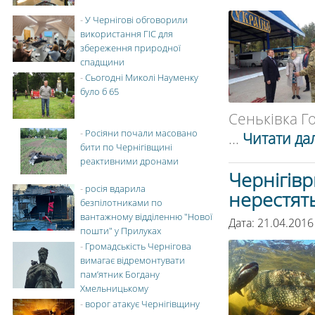
-
У Чернігові обговорили
використання ГІС для
збереження природної
спадщини
-
Сьогодні Миколі Науменку
було б 65
Сеньківка Г
-
Росіяни почали масовано
...
Читати дал
бити по Чернігівщині
реактивними дронами
Чернігівр
-
росія вдарила
нерестят
безпілотниками по
вантажному відділенню "Нової
Дата: 21.04.2016
пошти" у Прилуках
-
Громадськість Чернігова
вимагає відремонтувати
пам’ятник Богдану
Хмельницькому
-
ворог атакує Чернігівщину