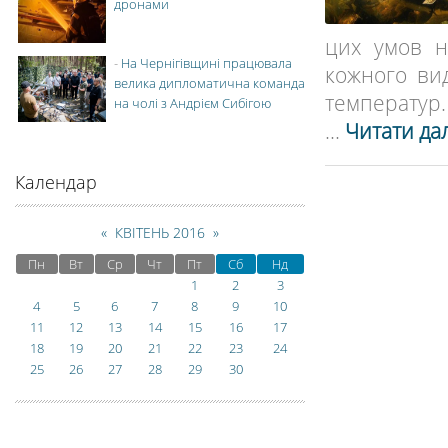
дронами
цих умов н
-
На Чернігівщині працювала
кожного ви
велика дипломатична команда
температур.
на чолі з Андрієм Сибігою
...
Читати дал
Календар
«
КВІТЕНЬ 2016
»
Пн
Вт
Ср
Чт
Пт
Сб
Нд
1
2
3
4
5
6
7
8
9
10
11
12
13
14
15
16
17
18
19
20
21
22
23
24
25
26
27
28
29
30