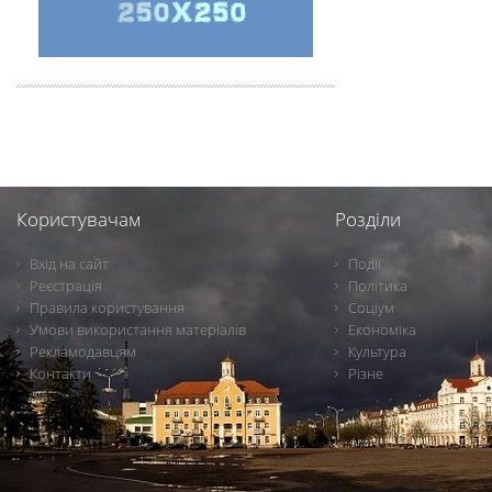
Користувачам
Розділи
Вхід на сайт
Події
Реєстрація
Політика
Правила користування
Соціум
Умови використання матеріалів
Економіка
Рекламодавцям
Культура
Контакти
Різне