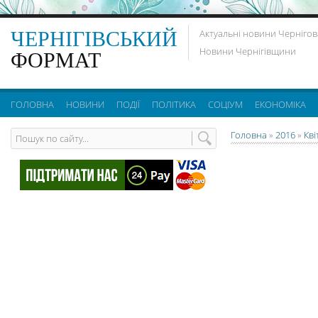
ЧЕРНІГІВСЬКИЙ
Актуальні новини Чернігов
Новини Чернігівщини
ФОРМАТ
ГОЛОВНА
НОВИНИ
ПОДІЇ
ПОЛІТИКА
СОЦІУМ
ЕКОНОМІКА
Головна
»
2016
»
Кві