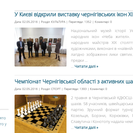
У Києві відкрили виставку чернігівських ікон XI
Дата: 02.05.2016 | Розділ:
КУЛЬТУРА
| Перегляди: 1352 | Коментарі:
0
Національний музей історії У
народних ікон «Неба жителі». 
народних майстрів XIX століт
художниками, виконані в «наївній
лагідно зображенні лики святих
предки ...
...
Читати далі »
Чемпіонат Чернігівської області з активних ша
Дата: 02.05.2016 | Розділ:
СПОРТ
| Перегляди: 1393 | Коментарі:
0
2 травня в Чернігівській КДЮСШ-
шахів. 58 учасників, швейцарська
партію. Зручний формат турніру
Козельця, Борзни, Корюківки, 
вято
Славутича і Конотопу надала чемпі
го у
...
Читати далі »