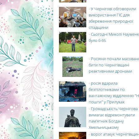
-
У Чернігові обговорили
використання ГІС для
збереження природної
спадщини
-
Сьогодні Миколі Науменк
було б 65
-
Росіяни почали масован
бити по Чернігівщині
реактивними дронами
-
росія вдарила
безпілотниками по
вантажному відділенню "Н
пошти" у Прилуках
-
Громадськість Чернігова
вимагає відремонтувати
пам’ятник Богдану
Хмельницькому
-
ворог атакує Чернігівщи