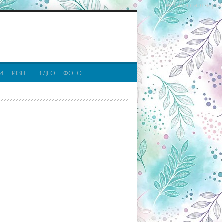
реклама партнерів:
И
РІЗНЕ
ВІДЕО
ФОТО