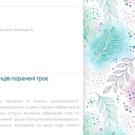
есіння. Великдень.
ців поранені троє
а підозрою в скоєнні кримінального
римінального кодексу України (вбивство) в
ону, останні вчинили озброєний опір та
нення трьом поліцейським Куликівського
исників затримали на місці події колеги