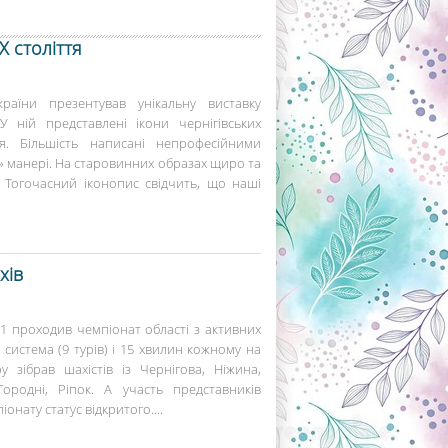
X століття
країни презентував унікальну виставку
У ній представлені ікони чернігівських
тя. Більшість написані непрофесійними
» манері. На старовинних образах щиро та
. Тогочасний іконопис свідчить, що наші
хів
1 проходив чемпіонат області з активних
 система (9 турів) і 15 хвилин кожному на
 зібрав шахістів із Чернігова, Ніжина,
Городні, Ріпок. А участь представників
онату статус відкритого....