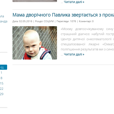
...
Читати далі »
Мама дворічного Павлика звертається з прох
ала
манда
Дата: 02.05.2016 | Розділ:
СОЦІУМ
| Перегляди: 1076 | Коментарі:
0
«Моєму довгоочікуваному сину
страшний діагноз: набутий гост
Центрі дитячої онкогематології і
спеціалізованої лікарні «Охма
поліпшення результатів ми з сино
...
Читати далі »
Нд
1
8
15
22
29