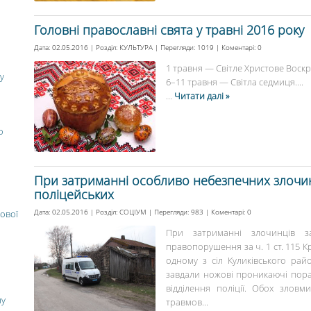
Головні православні свята у травні 2016 року
Дата: 02.05.2016 | Розділ:
КУЛЬТУРА
| Перегляди: 1019 | Коментарі:
0
1 травня — Світле Христове Воскр
у
6–11 травня — Світла седмиця....
...
Читати далі »
о
При затриманні особливо небезпечних злочин
поліцейських
Дата: 02.05.2016 | Розділ:
СОЦІУМ
| Перегляди: 983 | Коментарі:
0
ової
При затриманні злочинців з
правопорушення за ч. 1 ст. 115 К
одному з сіл Куликівського рай
завдали ножові проникаючі пора
відділення поліції. Обох зловм
ну
травмов...