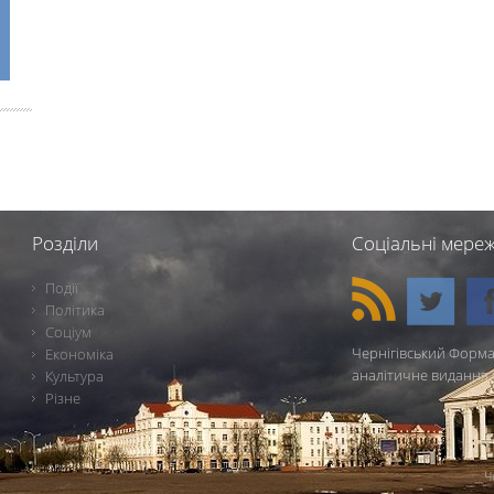
Розділи
Соціальні мереж
Події
Політика
Соціум
Чернігівський Форма
Економіка
аналітичне видання 
Культура
Різне
Ч