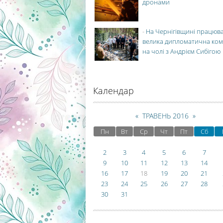
дронами
-
На Чернігівщині працюв
велика дипломатична ко
на чолі з Андрієм Сибігою
Календар
«
ТРАВЕНЬ 2016
»
Пн
Вт
Ср
Чт
Пт
Сб
2
3
4
5
6
7
9
10
11
12
13
14
16
17
18
19
20
21
23
24
25
26
27
28
30
31