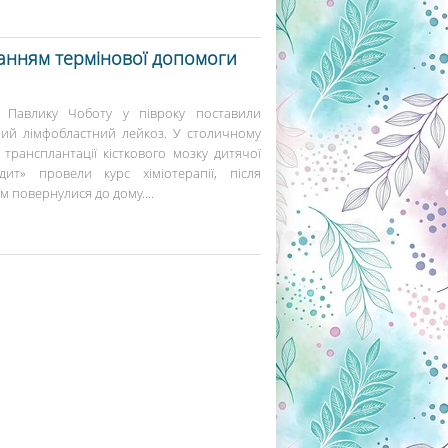
анням термінової допомоги
 Павлику Чоботу у півроку поставили
рий лімфобластний лейкоз. У столичному
 трансплантації кісткового мозку дитячої
тдит» провели курс хіміотерапії, після
м повернулися до дому....