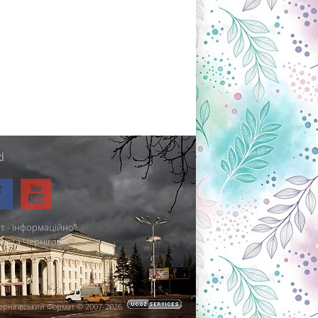
і
т - інформаційно-
міста Чернігова.
ернігівський Формат © 2007-2026
.
.