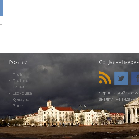
Розділи
Соціальні мереж
Події
Політика
Соціум
Чернігівський Форма
Економіка
аналітичне видання 
Культура
Різне
Ч