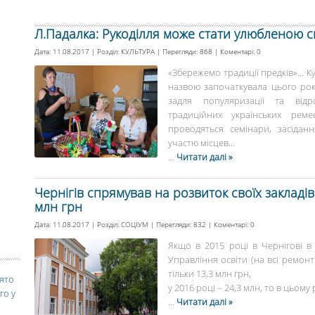
Л.Падалка: Рукоділля може стати улюбленою с
Дата: 11.08.2017 | Розділ:
КУЛЬТУРА
| Перегляди: 868 | Коментарі:
0
«Збережемо традиції предків»… К
назвою започаткувала цього року
задля популяризації та відр
традиційних українських рем
проводяться семінари, засіданн
участю місцев...
...
Читати далі »
Чернігів спрямував на розвиток своїх закладів
млн грн
Дата: 11.08.2017 | Розділ:
СОЦІУМ
| Перегляди: 832 | Коментарі:
0
Якщо в 2015 році в Чернігові в
Управління освіти (на всі ремон
тільки 13,3 млн грн,
вято
у 2016 році – 24,3 млн, то в цьому р
го у
...
Читати далі »