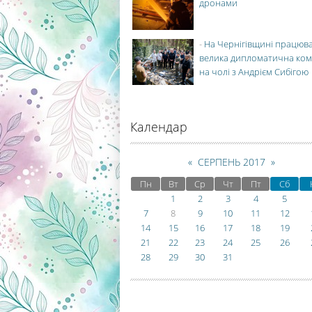
дронами
-
На Чернігівщині працюв
велика дипломатична ко
на чолі з Андрієм Сибігою
Календар
«
СЕРПЕНЬ 2017
»
Пн
Вт
Ср
Чт
Пт
Сб
1
2
3
4
5
7
8
9
10
11
12
14
15
16
17
18
19
21
22
23
24
25
26
28
29
30
31