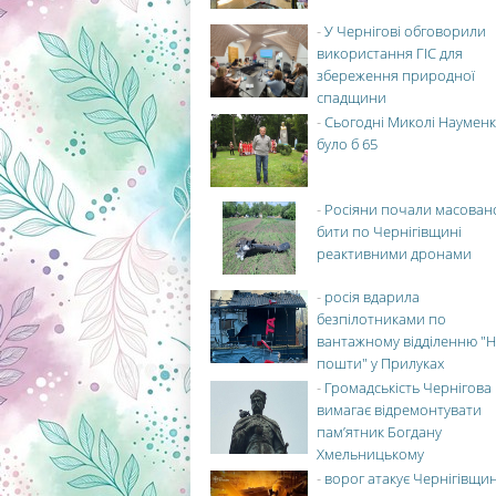
-
У Чернігові обговорили
використання ГІС для
збереження природної
спадщини
-
Сьогодні Миколі Науменк
було б 65
-
Росіяни почали масован
бити по Чернігівщині
реактивними дронами
-
росія вдарила
безпілотниками по
вантажному відділенню "Н
пошти" у Прилуках
-
Громадськість Чернігова
вимагає відремонтувати
пам’ятник Богдану
Хмельницькому
-
ворог атакує Чернігівщи