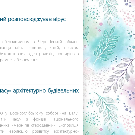
який розповсюджував вірус
 кіберзлочинам в Чернігівській області
канця міста Нікополь, який, шляхом
безкоштовних відео роликів, поширював
рамне забезпечення....
асу» архітектурно-будівельних
00 у Борисоглібському соборі (на Валу)
битки часу» з фондів Національного
дника «Чернігів стародавній». Експозиція
ати еволюцію розвитку архітектурно-