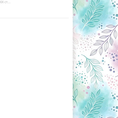
 ст....