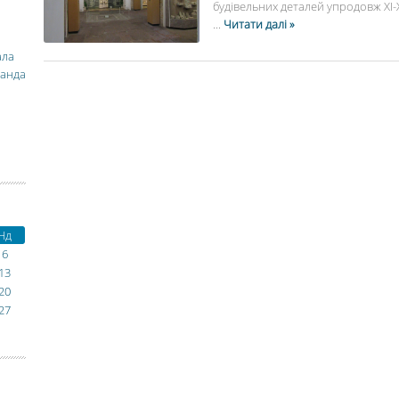
будівельних деталей упродовж ХІ-ХІХ
...
Читати далі »
ала
манда
Нд
6
13
20
27