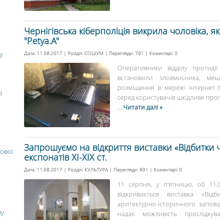
Чернігівська кіберполіція викрила чоловіка, 
"Petya.A"
у
Дата: 11.08.2017 | Розділ:
СОЦІУМ
| Перегляди: 791 | Коментарі:
0
Оперативники відділу протидії
встановили зловмисника, меш
розміщення в мережі інтернет 
о
серед користувачів шкідливе прог
...
Читати далі »
Запрошуємо на відкриття виставки «Відбитки ч
ової
експонатів ХІ-ХІХ ст.
Дата: 11.08.2017 | Розділ:
КУЛЬТУРА
| Перегляди: 891 | Коментарі:
0
11 серпня, у п’ятницю, об 11.
відкривається виставка «Від
архітектурно-історичного запові
ну
надає можливість прослідкув