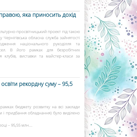
правою, яка приносить дохід
ультурно-просвітницький проект під такою
 Чернігівська обласна служба зайнятості
одження національного рукоділля та
есел. В його рамках для безробітних
я клубів, виставки та майстер-класи за
 освіти рекордну суму – 95,5
 рамках бюджету розвитку на всі заклади
ти і придбання обладнання) було виділено
оці – 95,55 млн....