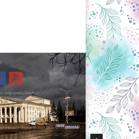
і
т - інформаційно-
міста Чернігова.
ернігівський Формат © 2007-2026
.
.