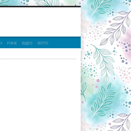
реклама партнерів:
И
РІЗНЕ
ВІДЕО
ФОТО