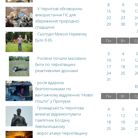
8
9
1
-
У Чернігові обговорили
15
16
1
використання ГІС для
22
23
2
збереження природної
29
30
3
спадщини
-
Сьогодні Миколі Науменку
було б 65
Пн
Вт
С
3
4
5
-
Росіяни почали масовано
10
11
1
бити по Чернігівщині
17
18
1
реактивними дронами
24
25
2
31
-
росія вдарила
В
безпілотниками по
вантажному відділенню "Нової
Пн
Вт
С
пошти" у Прилуках
-
Громадськість Чернігова
4
5
6
вимагає відремонтувати
11
12
1
пам’ятник Богдану
18
19
2
Хмельницькому
25
26
2
-
ворог атакує Чернігівщину