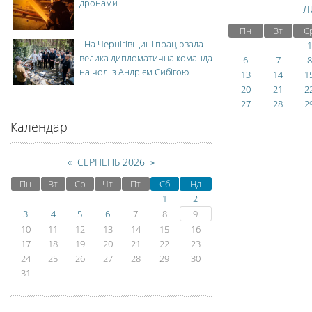
дронами
Л
Пн
Вт
С
-
На Чернігівщині працювала
1
велика дипломатична команда
6
7
8
на чолі з Андрієм Сибігою
13
14
1
20
21
2
27
28
2
Календар
«
СЕРПЕНЬ 2026
»
Пн
Вт
Ср
Чт
Пт
Сб
Нд
1
2
3
4
5
6
7
8
9
10
11
12
13
14
15
16
17
18
19
20
21
22
23
24
25
26
27
28
29
30
31