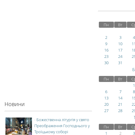
Пн
Вт
С
2
3
4
9
10
1
16
17
1
23
24
2
30
31
Б
Пн
Вт
С
1
6
7
8
13
14
1
Новини
20
21
2
27
28
2
-
Божественна літургія у свято
Преображення Господнього у
Пн
Вт
С
Троїцькому соборі
1
2
3