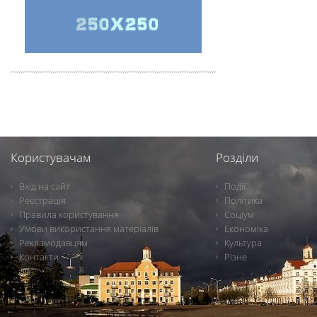
Користувачам
Розділи
Вхід на сайт
Події
Реєстрація
Політика
Правила користування
Соціум
Умови використання матеріалів
Економіка
Рекламодавцям
Культура
Контакти
Різне