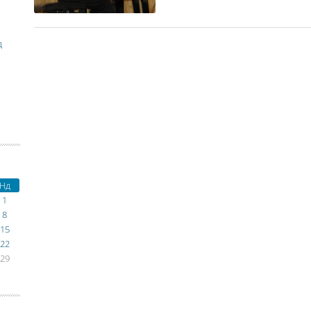
д
Нд
1
8
15
22
29