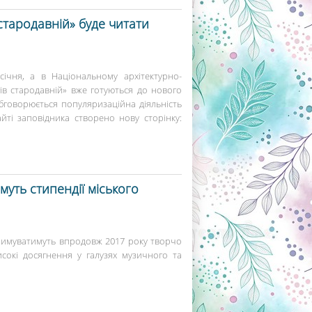
стародавній» буде читати
ічня, а в Національному архітектурно-
ів стародавній» вже готуються до нового
бговорюється популяризаційна діяльність
йті заповідника створено нову сторінку:
уть стипендії міського
тримуватимуть впродовж 2017 року творчо
исокі досягнення у галузях музичного та