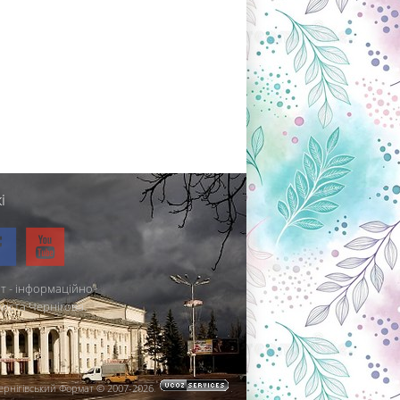
і
т - інформаційно-
міста Чернігова.
ернігівський Формат © 2007-2026
.
.