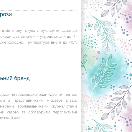
орози
ників знову готувати рукавички, адже до
олоднішає 25 січня – упродовж дня до -1-
дуже холодно. Температура вночі до -15°,
льний бренд
засідання громадської ради «Десни», під час
ом з представниками місцевої влади,
нерами, вболівальниками, журналістами
ини сезону та обговорили перспективні
ижчий час....