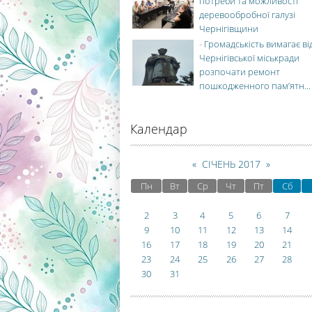
потреби та можливості
деревообробної галузі
Чернігівщини
-
Громадськість вимагає ві
Чернігівської міськради
розпочати ремонт
пошкодженного пам’ятн...
Календар
«
СІЧЕНЬ 2017
»
Пн
Вт
Ср
Чт
Пт
Сб
2
3
4
5
6
7
9
10
11
12
13
14
16
17
18
19
20
21
23
24
25
26
27
28
30
31