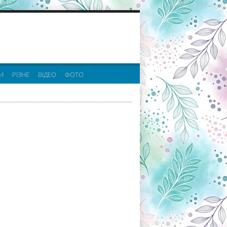
реклама партнерів:
И
РІЗНЕ
ВІДЕО
ФОТО