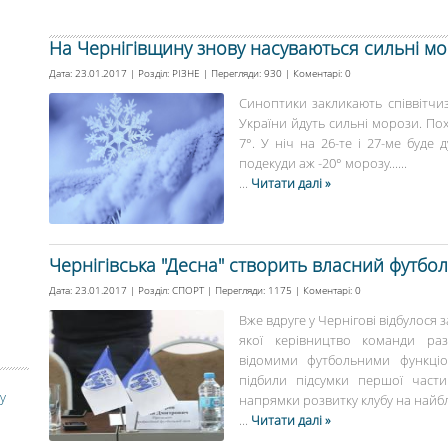
На Чернігівщину знову насуваються сильні м
Дата: 23.01.2017 | Розділ:
РІЗНЕ
| Перегляди: 930 | Коментарі:
0
Синоптики закликають співвітчиз
України йдуть сильні морози. Пох
7°. У ніч на 26-те і 27-ме буде 
подекуди аж -20° морозу......
...
Читати далі »
Чернігівська "Десна" створить власний футбо
Дата: 23.01.2017 | Розділ:
СПОРТ
| Перегляди: 1175 | Коментарі:
0
Вже вдруге у Чернігові відбулося 
якої керівництво команди раз
відомими футбольними функціо
підбили підсумки першої част
у
напрямки розвитку клубу на найбл
...
Читати далі »