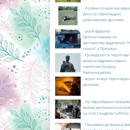
-
Росіяни почали масован
бити по Чернігівщині
реактивними дронами
-
росія вдарила
безпілотниками по
вантажному відділенню "Н
пошти" у Прилуках
-
Громадськість Чернігова
вимагає відремонтувати
пам’ятник Богдану
Хмельницькому
-
ворог атакує Чернігівщи
дронами
-
На Чернігівщині працюв
велика дипломатична ко
на чолі з Андрієм Сибігою
-
Парламентар Франції ви