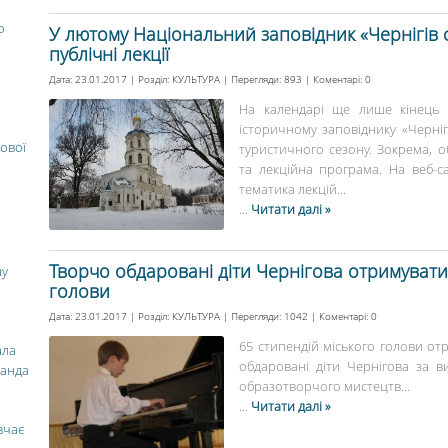
о
У лютому Національний заповідник «Чернігів 
публічні лекції
Дата: 23.01.2017 | Розділ:
КУЛЬТУРА
| Перегляди: 893 | Коментарі:
0
На календарі ще лише кінець с
історичному заповіднику «Черніг
ової
туристичного сезону. Зокрема, о
та лекційна програма. На веб-са
тематика лекцій...
...
Читати далі »
Творчо обдаровані діти Чернігова отримуватим
ну
голови
Дата: 23.01.2017 | Розділ:
КУЛЬТУРА
| Перегляди: 1042 | Коментарі:
0
65 стипендій міського голови о
ала
обдаровані діти Чернігова за в
манда
образотворчого мистецтв...
...
Читати далі »
вчає