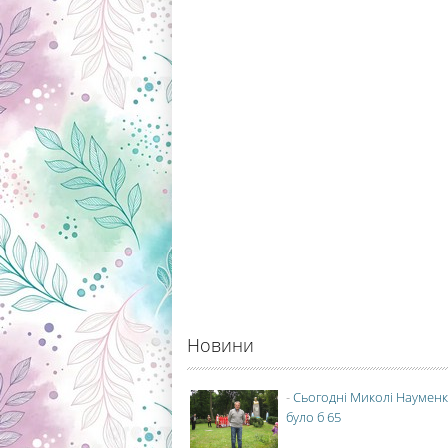
Новини
-
Сьогодні Миколі Науменк
було б 65