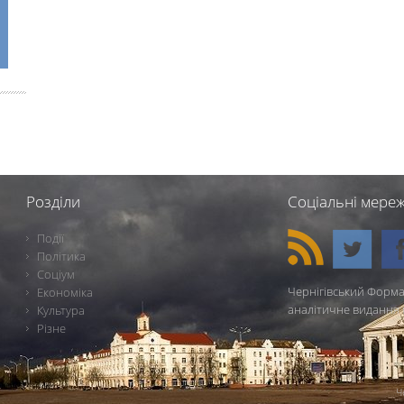
Розділи
Соціальні мереж
Події
Політика
Соціум
Чернігівський Форма
Економіка
аналітичне видання 
Культура
Різне
Ч