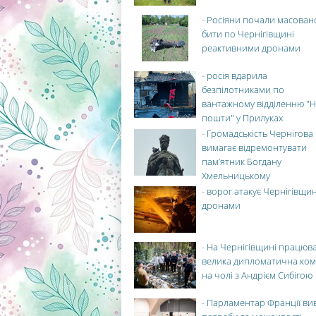
-
Росіяни почали масован
бити по Чернігівщині
реактивними дронами
-
росія вдарила
безпілотниками по
вантажному відділенню "Н
пошти" у Прилуках
-
Громадськість Чернігова
вимагає відремонтувати
пам’ятник Богдану
Хмельницькому
-
ворог атакує Чернігівщи
дронами
-
На Чернігівщині працюв
велика дипломатична ко
на чолі з Андрієм Сибігою
-
Парламентар Франції ви