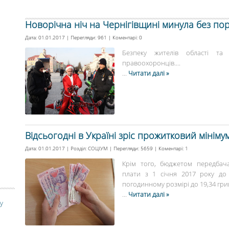
Новорічна ніч на Чернігівщині минула без по
Дата: 01.01.2017 | Перегляди: 961 | Коментарі:
0
Безпеку жителів області та 
правоохоронців....
...
Читати далі »
Відсьогодні в Україні зріс прожитковий мініму
Дата: 01.01.2017 | Розділ:
СОЦІУМ
| Перегляди: 5659 | Коментарі:
1
Крім того, бюджетом передбача
плати з 1 січня 2017 року до
погодинному розмірі до 19,34 гривн
...
Читати далі »
у