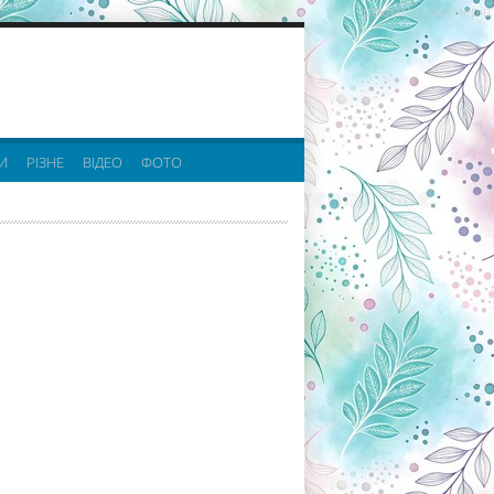
реклама партнерів:
И
РІЗНЕ
ВІДЕО
ФОТО