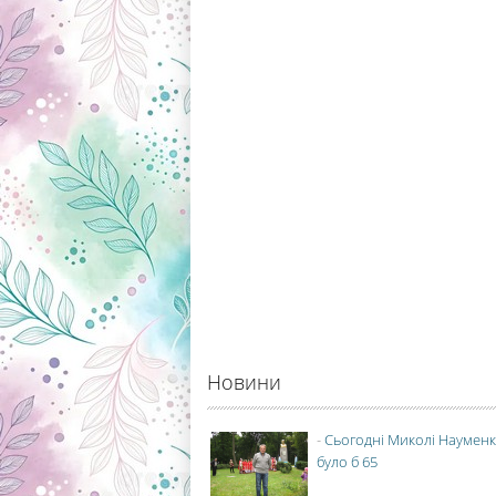
Новини
-
Сьогодні Миколі Науменк
було б 65