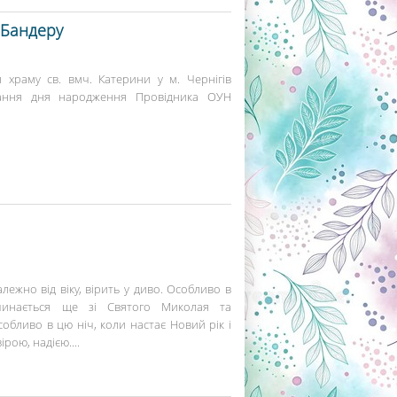
 Бандеру
я храму св. вмч. Катерини у м. Чернігів
вання дня народження Провідника ОУН
алежно від віку, вірить у диво. Особливо в
чинається ще зі Святого Миколая та
бливо в цю ніч, коли настає Новий рік і
рою, надією....