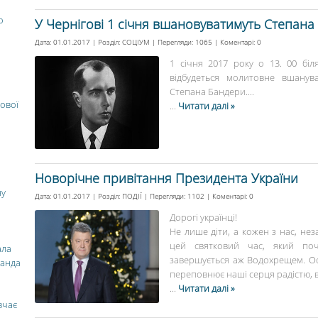
о
У Чернігові 1 січня вшановуватимуть Степана
Дата: 01.01.2017 | Розділ:
СОЦІУМ
| Перегляди: 1065 | Коментарі:
0
1 січня 2017 року о 13. 00 біл
відбудеться молитовне вшану
Степана Бандери....
ової
...
Читати далі »
Новорічне привітання Президента України
ну
Дата: 01.01.2017 | Розділ:
ПОДІЇ
| Перегляди: 1102 | Коментарі:
0
Дорогі українці!
Не лише діти, а кожен з нас, нез
цей святковий час, який по
ала
завершується аж Водохрещем. Осо
манда
переповнює наші серця радістю, ві
...
Читати далі »
вчає