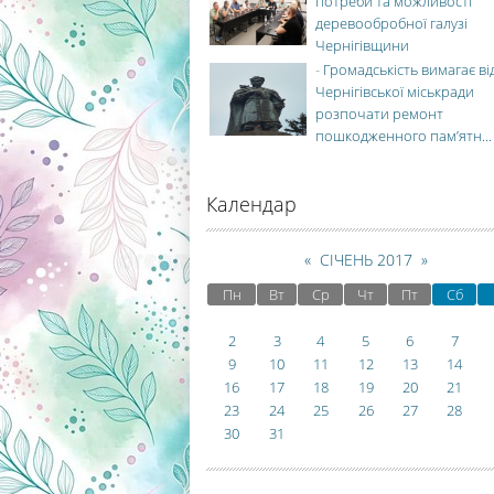
потреби та можливості
деревообробної галузі
Чернігівщини
-
Громадськість вимагає ві
Чернігівської міськради
розпочати ремонт
пошкодженного пам’ятн...
Календар
«
СІЧЕНЬ 2017
»
Пн
Вт
Ср
Чт
Пт
Сб
2
3
4
5
6
7
9
10
11
12
13
14
16
17
18
19
20
21
23
24
25
26
27
28
30
31