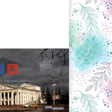
і
т - інформаційно-
міста Чернігова.
ернігівський Формат © 2007-2026
.
.