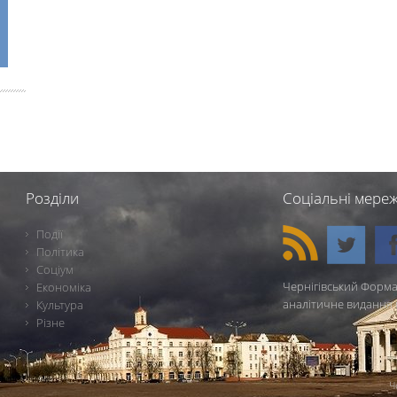
Розділи
Соціальні мереж
Події
Політика
Соціум
Чернігівський Форма
Економіка
аналітичне видання 
Культура
Різне
Ч