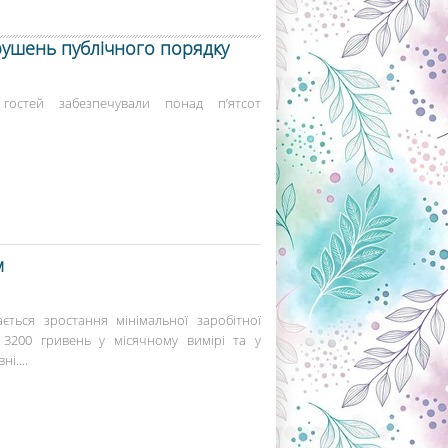
рушень публічного порядку
гостей забезпечували понад п’ятсот
м
ється зростання мінімальної заробітної
 3200 гривень у місячному вимірі та у
і....