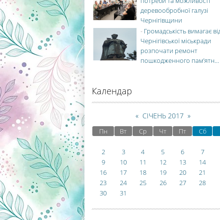
потреби та можливості
деревообробної галузі
Чернігівщини
-
Громадськість вимагає ві
Чернігівської міськради
розпочати ремонт
пошкодженного пам’ятн...
Календар
«
СІЧЕНЬ 2017
»
Пн
Вт
Ср
Чт
Пт
Сб
2
3
4
5
6
7
9
10
11
12
13
14
16
17
18
19
20
21
23
24
25
26
27
28
30
31