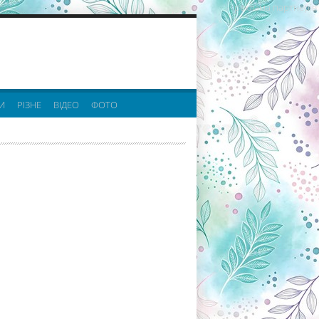
реклама партнерів:
И
РІЗНЕ
ВІДЕО
ФОТО