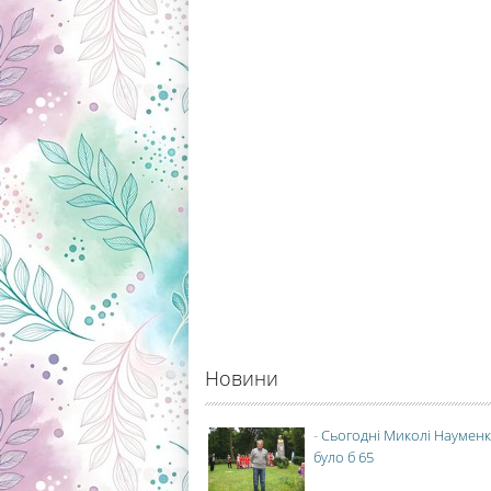
Новини
-
Сьогодні Миколі Науменк
було б 65