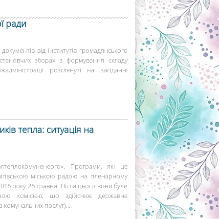
ї ради
окументів від інститутів громадянського
 установчих зборах з формування складу
адміністрації розглянуті на засіданні
ків тепла: ситуація на
теплокомуненерго». Програми, які це
нігівською міською радою на пленарному
 2016 року 26 травня. Після цього вони були
ною комісією, що здійснює державне
 комунальних послуг)....