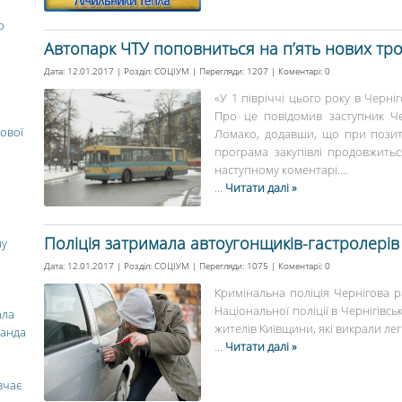
о
Автопарк ЧТУ поповниться на п’ять нових тро
Дата: 12.01.2017 | Розділ:
СОЦІУМ
| Перегляди: 1207 | Коментарі:
0
«У 1 півріччі цього року в Черні
Про це повідомив заступник Че
ової
Ломако, додавши, що при позит
програма закупівлі продовжитьс
наступному коментарі....
...
Читати далі »
Поліція затримала автоугонщиків-гастролерів
ну
Дата: 12.01.2017 | Розділ:
СОЦІУМ
| Перегляди: 1075 | Коментарі:
0
Кримінальна поліція Чернігова р
Національної поліції в Чернігівс
ала
жителів Київщини, які викрали лег
манда
...
Читати далі »
вчає