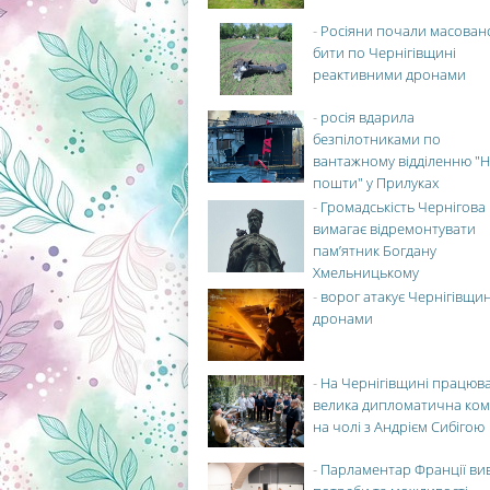
-
Росіяни почали масован
бити по Чернігівщині
реактивними дронами
-
росія вдарила
безпілотниками по
вантажному відділенню "Н
пошти" у Прилуках
-
Громадськість Чернігова
вимагає відремонтувати
пам’ятник Богдану
Хмельницькому
-
ворог атакує Чернігівщи
дронами
-
На Чернігівщині працюв
велика дипломатична ко
на чолі з Андрієм Сибігою
-
Парламентар Франції ви