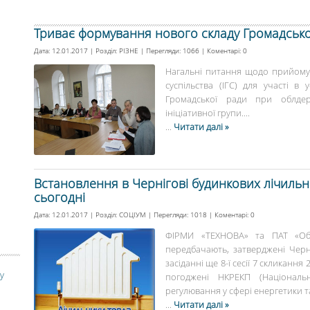
Триває формування нового складу Громадсько
Дата: 12.01.2017 | Розділ:
РІЗНЕ
| Перегляди: 1066 | Коментарі:
0
Нагальні питання щодо прийому д
суспільства (ІГС) для участі в
Громадської ради при облдерж
ініціативної групи....
...
Читати далі »
Встановлення в Чернігові будинкових лічильни
сьогодні
Дата: 12.01.2017 | Розділ:
СОЦІУМ
| Перегляди: 1018 | Коментарі:
0
ФІРМИ «ТЕХНОВА» та ПАТ «Обл
передбачають, затверджені Чер
засіданні ще 8-ї сесії 7 скликання
у
погоджені НКРЕКП (Національ
регулювання у сфері енергетики та
...
Читати далі »