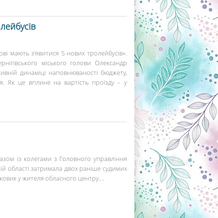
лейбусів
гові мають з’явитися 5 нових тролейбусів».
рнігівського міського голови Олександр
ивній динаміці наповнюваності бюджету,
я. Як це вплине на вартість проїзду – у
азом із колегами з Головного управління
ькій області затримала двох раніше судимих
ковик у жителя обласного центру....