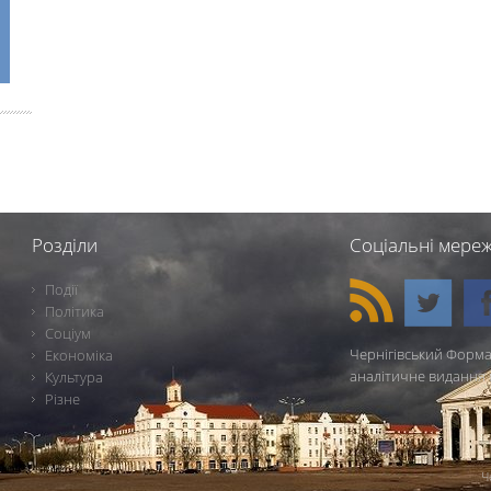
Розділи
Соціальні мереж
Події
Політика
Соціум
Чернігівський Форма
Економіка
аналітичне видання 
Культура
Різне
Ч