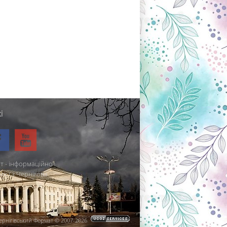
і
т - інформаційно-
міста Чернігова.
ернігівський Формат © 2007-2026
.
.