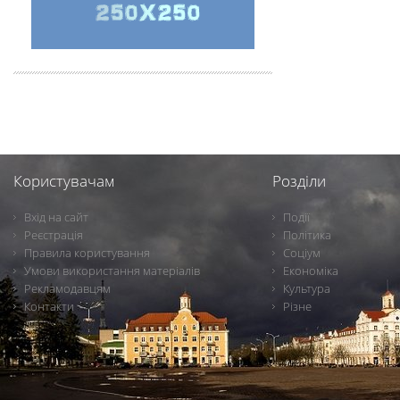
Користувачам
Розділи
Вхід на сайт
Події
Реєстрація
Політика
Правила користування
Соціум
Умови використання матеріалів
Економіка
Рекламодавцям
Культура
Контакти
Різне