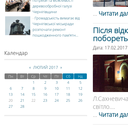
потреби та можливості
деревообробної галузі
Чернігівщини
...
Читати дал
-
Громадськість вимагає від
Чернігівської міськради
Після від
розпочати ремонт
пошкодженного пам’ятн...
побореть
Дата: 17.02.2017
Календар
«
ЛЮТИЙ 2017
»
Пн
Вт
Ср
Чт
Пт
Сб
Нд
1
2
3
4
5
6
7
8
9
10
11
12
13
14
15
16
17
18
19
Л.Сахневич
20
21
22
23
24
25
26
світло....
27
28
...
Читати дал