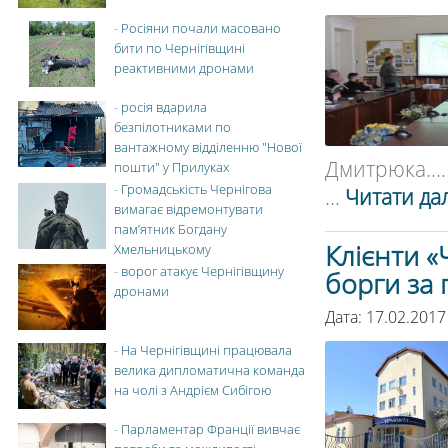
-
Росіяни почали масовано
бити по Чернігівщині
реактивними дронами
-
росія вдарила
безпілотниками по
вантажному відділенню "Нової
Дмитрюка....
пошти" у Прилуках
-
Громадськість Чернігова
...
Читати дал
вимагає відремонтувати
пам’ятник Богдану
Клієнти «
Хмельницькому
-
ворог атакує Чернігівщину
борги за 
дронами
Дата: 17.02.2017
-
На Чернігівщині працювала
велика дипломатична команда
на чолі з Андрієм Сибігою
-
Парламентар Франції вивчає