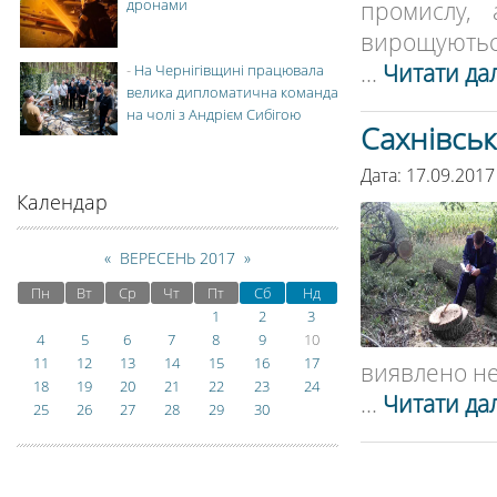
дронами
промислу,
вирощуються
...
Читати дал
-
На Чернігівщині працювала
велика дипломатична команда
на чолі з Андрієм Сибігою
Сахнівськ
Дата: 17.09.2017
Календар
«
ВЕРЕСЕНЬ 2017
»
Пн
Вт
Ср
Чт
Пт
Сб
Нд
1
2
3
4
5
6
7
8
9
10
11
12
13
14
15
16
17
виявлено не
18
19
20
21
22
23
24
...
Читати дал
25
26
27
28
29
30