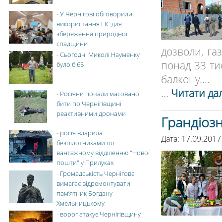
-
У Чернігові обговорили
використання ГІС для
збереження природної
спадщини
дозволи, га
-
Сьогодні Миколі Науменку
понад 33 тис
було б 65
балкону....
...
Читати дал
-
Росіяни почали масовано
бити по Чернігівщині
реактивними дронами
Грандіозн
-
росія вдарила
Дата: 17.09.2017
безпілотниками по
вантажному відділенню "Нової
пошти" у Прилуках
-
Громадськість Чернігова
вимагає відремонтувати
пам’ятник Богдану
Хмельницькому
-
ворог атакує Чернігівщину