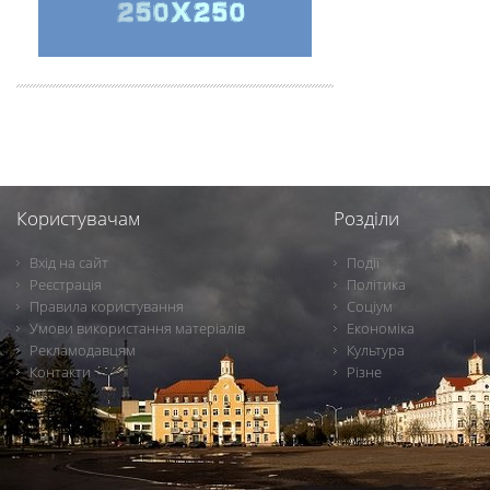
Користувачам
Розділи
Вхід на сайт
Події
Реєстрація
Політика
Правила користування
Соціум
Умови використання матеріалів
Економіка
Рекламодавцям
Культура
Контакти
Різне