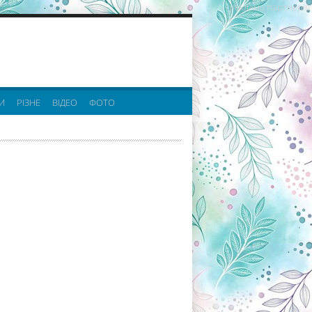
реклама партнерів:
И
РІЗНЕ
ВІДЕО
ФОТО