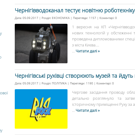
Чернігівводоканал тестує новітню роботехніку
Дата: 05.09.2017 | Розділ:
ЕКОНОМІКА
| Перегляди: 1157 | Коментарі:
0
1 вересня на КП «Чернігівводок
нових технологій у обстеженні т
у
проведена дипломованими спеціал
з міста Києва....
...
Читати далі »
о
Чернігівські рухівці створюють музей та йдуть
Дата: 05.09.2017 | Розділ:
ПОЛІТИКА
| Перегляди: 1190 | Коментарі:
0
Чергове засідання проводу обла
ової
детально розглянуло та затв
історичному приміщенні Руху за ад
...
Читати далі »
ну