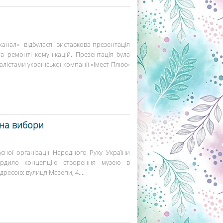
анал» відбулася виставкова-презентація
а ремонті комунікацій. Презентація була
істами української компанії «Імест-Плюс»
 на вибори
сної організації Народного Руху України
ердило концепцію створення музею в
ресою: вулиця Мазепи, 4....