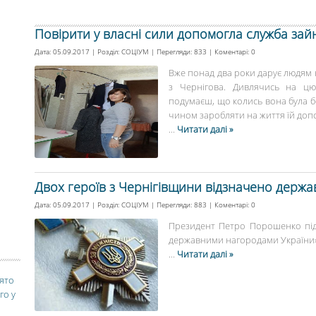
Повірити у власні сили допомогла служба зай
Дата: 05.09.2017 | Розділ:
СОЦІУМ
| Перегляди: 833 | Коментарі:
0
Вже понад два роки дарує людям к
з Чернігова. Дивлячись на цю
подумаєш, що колись вона була бе
чином заробляти на життя їй допо
...
Читати далі »
Двох героїв з Чернігівщини відзначено дер
Дата: 05.09.2017 | Розділ:
СОЦІУМ
| Перегляди: 883 | Коментарі:
0
Президент Петро Порошенко під
державними нагородами України».
...
Читати далі »
вято
го у