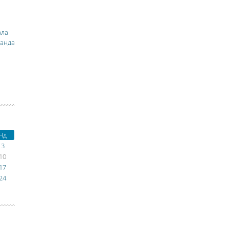
ала
манда
Нд
3
10
17
24