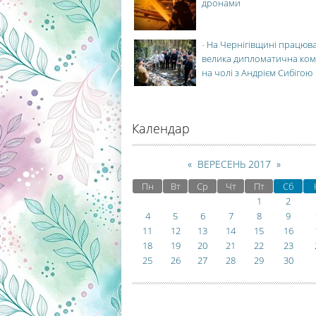
дронами
-
На Чернігівщині працюв
велика дипломатична ко
на чолі з Андрієм Сибігою
Календар
«
ВЕРЕСЕНЬ 2017
»
Пн
Вт
Ср
Чт
Пт
Сб
1
2
4
5
6
7
8
9
11
12
13
14
15
16
18
19
20
21
22
23
25
26
27
28
29
30