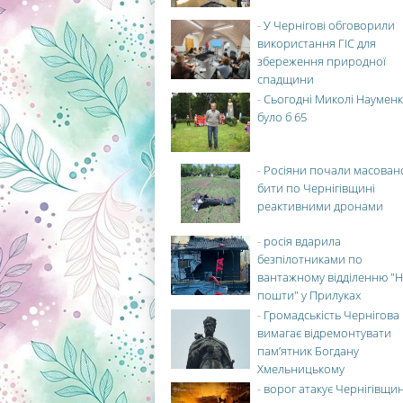
-
У Чернігові обговорили
використання ГІС для
збереження природної
спадщини
-
Сьогодні Миколі Науменк
було б 65
-
Росіяни почали масован
бити по Чернігівщині
реактивними дронами
-
росія вдарила
безпілотниками по
вантажному відділенню "Н
пошти" у Прилуках
-
Громадськість Чернігова
вимагає відремонтувати
пам’ятник Богдану
Хмельницькому
-
ворог атакує Чернігівщи