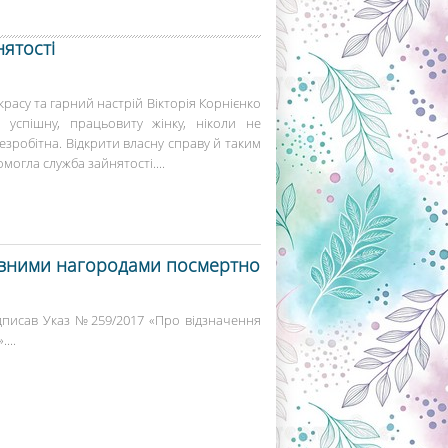
нятості
расу та гарний настрій Вікторія Корнієнко
 успішну, працьовиту жінку, ніколи не
зробітна. Відкрити власну справу й таким
могла служба зайнятості....
жавними нагородами посмертно
писав Указ №259/2017 «Про відзначення
...