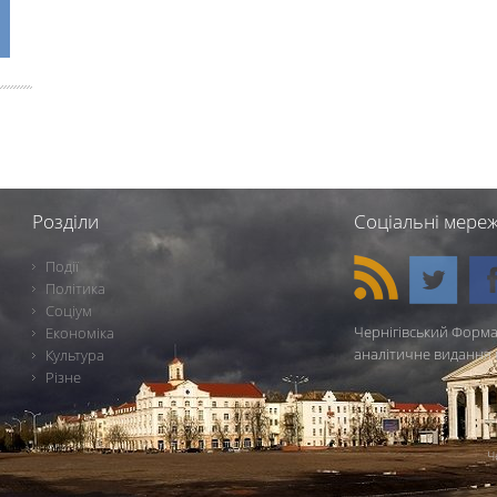
Розділи
Соціальні мереж
Події
Політика
Соціум
Чернігівський Форма
Економіка
аналітичне видання 
Культура
Різне
Ч