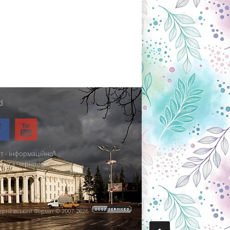
і
т - інформаційно-
міста Чернігова.
ернігівський Формат © 2007-2026
.
.