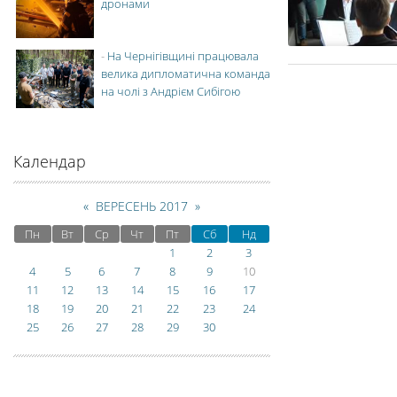
дронами
-
На Чернігівщині працювала
велика дипломатична команда
на чолі з Андрієм Сибігою
Календар
«
ВЕРЕСЕНЬ 2017
»
Пн
Вт
Ср
Чт
Пт
Сб
Нд
1
2
3
4
5
6
7
8
9
10
11
12
13
14
15
16
17
18
19
20
21
22
23
24
25
26
27
28
29
30