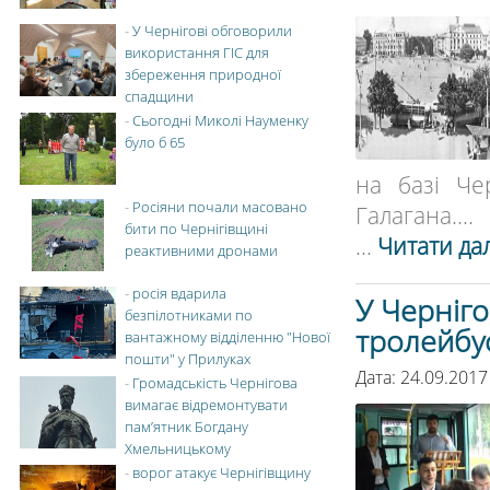
-
У Чернігові обговорили
використання ГІС для
збереження природної
спадщини
-
Сьогодні Миколі Науменку
було б 65
на базі Че
-
Росіяни почали масовано
Галагана....
бити по Чернігівщині
...
Читати дал
реактивними дронами
-
росія вдарила
У Черніг
безпілотниками по
тролейбу
вантажному відділенню "Нової
пошти" у Прилуках
Дата: 24.09.2017
-
Громадськість Чернігова
вимагає відремонтувати
пам’ятник Богдану
Хмельницькому
-
ворог атакує Чернігівщину