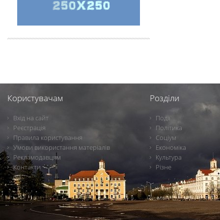
Користувачам
Розділи
Вхід на сайт
Події
Реєстрація
Політика
Правила користування
Соціум
Умови використання матеріалів
Економіка
Рекламодавцям
Культура
Контакти
Різне