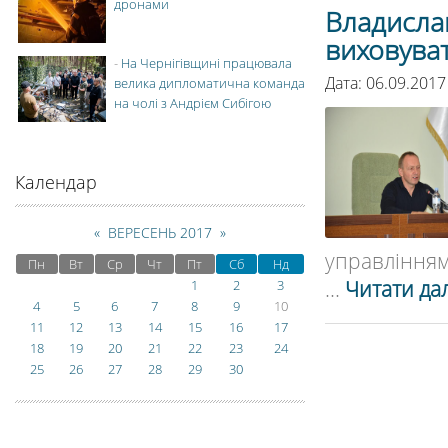
дронами
Владисла
виховуват
-
На Чернігівщині працювала
Дата: 06.09.2017
велика дипломатична команда
на чолі з Андрієм Сибігою
Календар
«
ВЕРЕСЕНЬ 2017
»
управлінням 
Пн
Вт
Ср
Чт
Пт
Сб
Нд
...
Читати дал
1
2
3
4
5
6
7
8
9
10
11
12
13
14
15
16
17
18
19
20
21
22
23
24
25
26
27
28
29
30