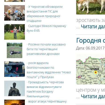
-
У Чернігові обговорили
використання ГІС для
збереження природної
зростають з
спадщини
...
Читати дал
-
Сьогодні Миколі Науменку
було б 65
Городня 
-
Росіяни почали масовано
Дата: 06.09.2017
бити по Чернігівщині
реактивними дронами
-
росія вдарила
безпілотниками по
вантажному відділенню "Нової
пошти" у Прилуках
-
Громадськість Чернігова
вимагає відремонтувати
центром у мі
пам’ятник Богдану
...
Читати дал
Хмельницькому
-
ворог атакує Чернігівщину