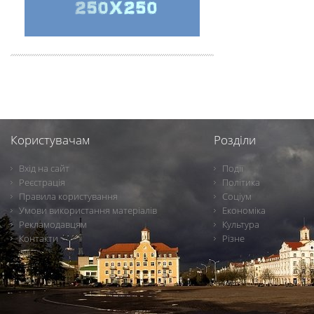
Користувачам
Розділи
Вхід на сайт
Події
Реєстрація
Політика
Правила користування
Соціум
Умови використання матеріалів
Економіка
Рекламодавцям
Культура
Контакти
Різне