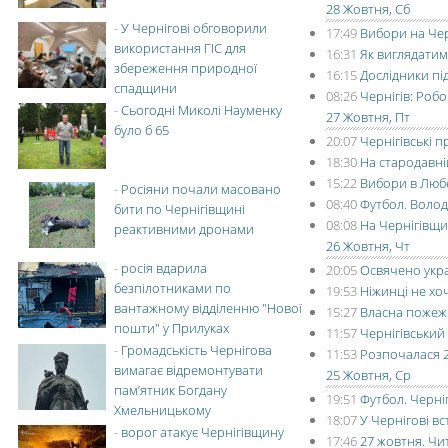
28 Жовтня, Сб
-
У Чернігові обговорили
17:49
Вибори на Чер
використання ГІС для
16:31
Як виглядатим
збереження природної
16:15
Дослідники пі
спадщини
08:26
Чернігів: Робо
-
Сьогодні Миколі Науменку
27 Жовтня, Пт
було б 65
20:07
Чернігівські п
18:30
На стародавн
15:22
Вибори в Любе
-
Росіяни почали масовано
08:40
Футбол. Волод
бити по Чернігівщині
08:08
На Чернігівщи
реактивними дронами
26 Жовтня, Чт
-
росія вдарила
20:05
Освячено укра
безпілотниками по
19:53
Ніжинці не хоч
вантажному відділенню "Нової
15:27
Власна пожежн
пошти" у Прилуках
11:57
Чернігівський
-
Громадськість Чернігова
11:53
Розпочалася 24
вимагає відремонтувати
25 Жовтня, Ср
пам’ятник Богдану
19:51
Футбол. Черніг
Хмельницькому
18:07
У Чернігові в
-
ворог атакує Чернігівщину
17:46
27 жовтня. Чи