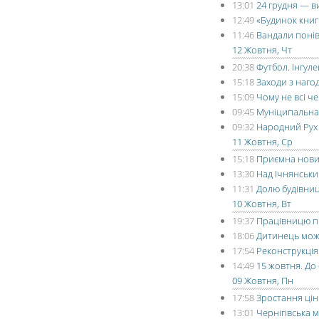
13:01
24 грудня — в
12:49
«Будинок книг
11:46
Вандали понів
12 Жовтня, Чт
20:38
Футбол. Інгуле
15:18
Заходи з наго
15:09
Чому не всі ч
09:45
Муніципальна 
09:32
Народний Рух 
11 Жовтня, Ср
15:18
Приємна новин
13:30
Над Ічнянськи
11:31
Долю будівниц
10 Жовтня, Вт
19:37
Працівницю п
18:06
Дитинець мож
17:54
Реконструкція
14:49
15 жовтня. До
09 Жовтня, Пн
17:58
Зростання цін
13:01
Чернігівська м