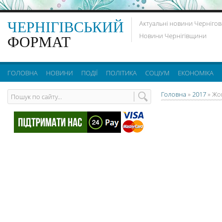
ЧЕРНІГІВСЬКИЙ
Актуальні новини Чернігов
Новини Чернігівщини
ФОРМАТ
ГОЛОВНА
НОВИНИ
ПОДІЇ
ПОЛІТИКА
СОЦІУМ
ЕКОНОМІКА
Головна
»
2017
»
Жо