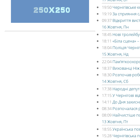
19:50
Чернігівське 
19:19
За сприяння с
09:37
Відкриття вис
16 Жовтня, Пн
18:45
Нові тролейбу
18:11
«Біла сцена» 
18:04
Поліція Черні
15 Жовтня, Нд
22:04
Пам’яткоохоро
18:37
Вихованці Ніж
18:30
Розпочав робот
14 Жовтня, Сб
17:38
Народні депут
17:15
У Чернігові в
14:11
До Дня захисн
08:34
Розпочалася р
08:09
Найчистіше по
13 Жовтня, Пт
18:55
Українська по
15:28
Чернігівська п