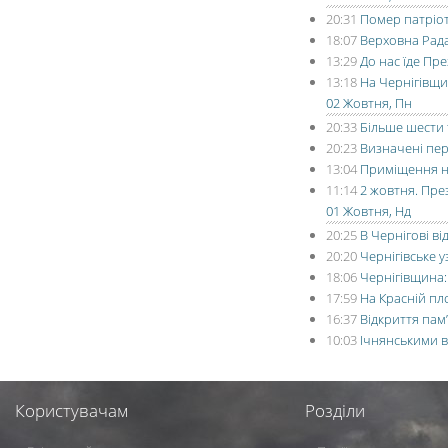
20:31
Помер патріот
18:07
Верховна Рад
13:29
До нас їде Пр
13:18
На Чернігівщи
02 Жовтня, Пн
20:33
Більше шести 
20:23
Визначені пер
13:04
Приміщення на
11:14
2 жовтня. Пре
01 Жовтня, Нд
20:25
В Чернігові в
20:20
Чернігівське 
18:06
Чернігівщина:
17:59
На Красній пл
16:37
Відкриття пам
10:03
Ічнянськими 
Користувачам
Розділи