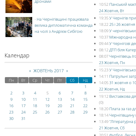
дронами
10:52
Панський маєт
24 Жовтня, Вт
19:35
У Чернігів пр
-
На Чернігівщині працювала
18:22
25 і 26 жовтня
велика дипломатична команда
18:09
У чернігівськ
на чолі з Андрієм Сибігою
10:37
Міжнародна на
09:44
У Чернігові д
08:12
ДТП біля Кате
Календар
08:07
Чернігівець І
23 Жовтня, Пн
15:23
У Чернігівськ
«
ЖОВТЕНЬ 2017
»
14:11
Патрульні зат
Пн
Вт
Ср
Чт
Пт
Сб
Нд
14:05
31 жовтня о 10
1
22 Жовтня, Нд
2
3
4
5
6
7
8
19:12
Виставкова ді
9
10
11
12
13
14
15
(0)
16
17
18
19
20
21
22
18:20
Плата за газ 
23
24
25
26
27
28
29
18:14
Чернігівщину 
30
31
13:49
"Літературна 
21 Жовтня, Сб
20:51
Футбол. Десна