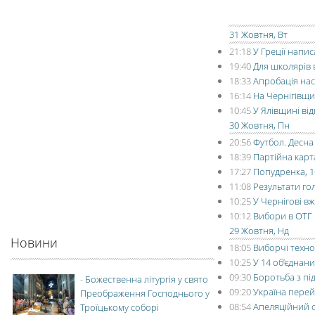
31 Жовтня, Вт
21:18
У Греції напи
19:40
Для школярів в
18:33
Апробація нас
16:14
На Чернігівщи
10:45
У Ялівщині ві
30 Жовтня, Пн
20:56
Футбол. Десна 
18:39
Партійна карт
17:27
Попудренка, 1
11:08
Результати го
10:25
У Чернігові в
10:12
Вибори в ОТГ 
29 Жовтня, Нд
Новини
18:05
Виборчі технол
10:25
У 14 об’єднан
09:30
Боротьба з пі
-
Божественна літургія у свято
09:20
Україна пере
Преображення Господнього у
08:54
Апеляційний с
Троїцькому соборі