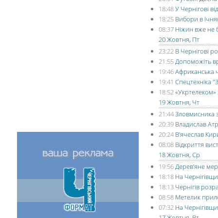
18:48
У Чернігові в
18:25
Вибори в Ічня
08:37
Ніжин вже не 
20 Жовтня, Пт
23:22
В Чернігові р
21:55
Допоможіть вр
19:46
Африканська ч
19:41
Спецтехніка "
18:52
«Укртелеком» 
19 Жовтня, Чт
21:44
Зловмисника з
20:39
Владислав Атр
20:24
В’ячеслав Кир
08:08
Відкриття вис
18 Жовтня, Ср
19:56
Дерев’яне мер
18:18
На Чернігівщи
18:13
Чернігів розр
08:58
Метелик приле
07:32
На Чернігівщи
17 Жовтня, Вт