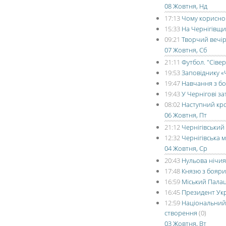
08 Жовтня, Нд
17:13
Чому корисно 
15:33
На Чернігівщи
09:21
Творчий вечі
07 Жовтня, Сб
21:11
Футбол. "Сівер
19:53
Заповіднику «
19:47
Навчання з бо
19:43
У Чернігові з
08:02
Наступний кро
06 Жовтня, Пт
21:12
Чернігівський
12:32
Чернігівська 
04 Жовтня, Ср
20:43
Нульова нічия 
17:48
Князю з бояри
16:59
Міський Пала
16:45
Президент Укр
12:59
Національний 
створення
(0)
03 Жовтня, Вт