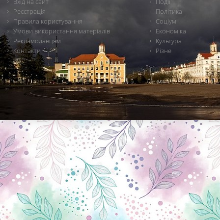
Вхід на сайт
Події
Реєстрація
Політика
Правила користування
Соціум
Умови використання матеріалів
Економіка
Рекламодавцям
Культура
Контакти
Різне
Новини Чернігова, Чернігівські новини, Чернігівський формат, новини Чернігова, події в Чернігові: політика, економіка, аналітика, культура, відеоновини, екологія, спортивний Чернігів, туризм, Чернігів онлайн, ф