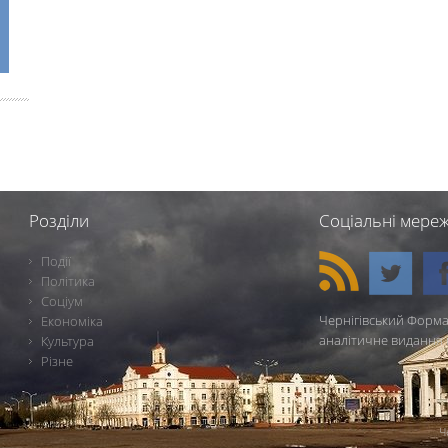
Розділи
Соціальні мереж
Події
Політика
Соціум
Чернігівський Форма
Економіка
аналітичне видання 
Культура
Різне
Ч