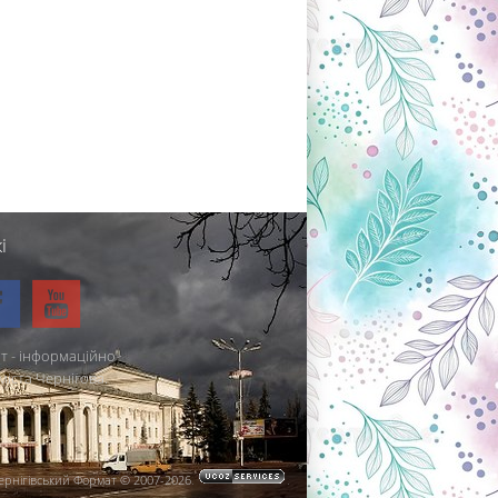
і
т - інформаційно-
міста Чернігова.
ернігівський Формат © 2007-2026
.
.