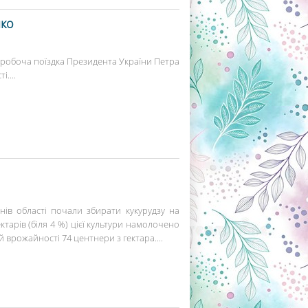
нко
 робоча поїздка Президента України Петра
....
ів області почали збирати кукурудзу на
ктарів (біля 4 %) цієї культури намолочено
 врожайності 74 центнери з гектара....