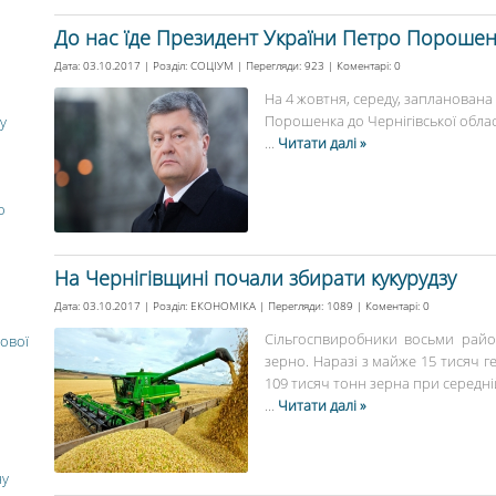
До нас їде Президент України Петро Пороше
Дата: 03.10.2017 | Розділ:
СОЦІУМ
| Перегляди: 923 | Коментарі:
0
На 4 жовтня, середу, запланована
Порошенка до Чернігівської області
у
...
Читати далі »
о
На Чернігівщині почали збирати кукурудзу
Дата: 03.10.2017 | Розділ:
ЕКОНОМІКА
| Перегляди: 1089 | Коментарі:
0
Сільгоспвиробники восьми район
ової
зерно. Наразі з майже 15 тисяч ге
109 тисяч тонн зерна при середній
...
Читати далі »
ну