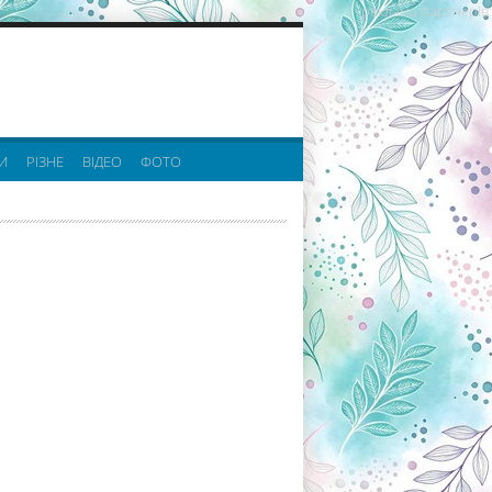
реклама партнерів:
И
РІЗНЕ
ВІДЕО
ФОТО