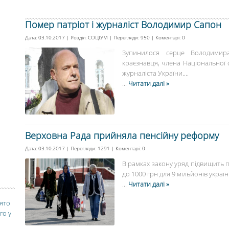
Помер патріот і журналіст Володимир Сапон
Дата: 03.10.2017 | Розділ:
СОЦІУМ
| Перегляди: 950 | Коментарі:
0
Зупинилося серце Володимира
краєзнавця, члена Національної 
журналіста України....
...
Читати далі »
Верховна Рада прийняла пенсійну реформу
Дата: 03.10.2017 | Перегляди: 1291 | Коментарі:
0
В рамках закону уряд підвищить пе
до 1000 грн для 9 мільйонів українці
...
Читати далі »
вято
го у