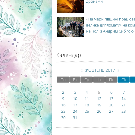
дронами
-
На Чернігівщині працюв
велика дипломатична ко
на чолі з Андрієм Сибігою
Календар
«
ЖОВТЕНЬ 2017
»
Пн
Вт
Ср
Чт
Пт
Сб
2
3
4
5
6
7
9
10
11
12
13
14
16
17
18
19
20
21
23
24
25
26
27
28
30
31