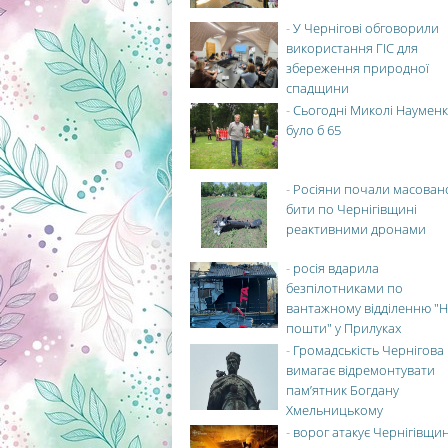
-
У Чернігові обговорили
використання ГІС для
збереження природної
спадщини
-
Сьогодні Миколі Науменк
було б 65
-
Росіяни почали масован
бити по Чернігівщині
реактивними дронами
-
росія вдарила
безпілотниками по
вантажному відділенню "Н
пошти" у Прилуках
-
Громадськість Чернігова
вимагає відремонтувати
пам’ятник Богдану
Хмельницькому
-
ворог атакує Чернігівщи