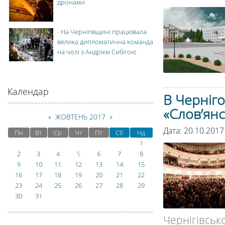
дронами
-
На Чернігівщині працювала
велика дипломатична команда
на чолі з Андрієм Сибігою
Календар
В Черніг
«Слов’янс
«
ЖОВТЕНЬ 2017
»
Дата: 20.10.2017
Пн
Вт
Ср
Чт
Пт
Сб
Нд
1
2
3
4
5
6
7
8
9
10
11
12
13
14
15
16
17
18
19
20
21
22
23
24
25
26
27
28
29
30
31
Чернігівсь