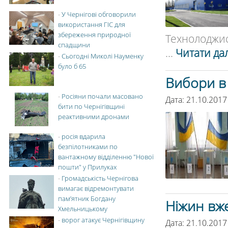
-
У Чернігові обговорили
використання ГІС для
збереження природної
Технолоджис»
спадщини
...
Читати дал
-
Сьогодні Миколі Науменку
було б 65
Вибори в 
-
Росіяни почали масовано
Дата: 21.10.2017
бити по Чернігівщині
реактивними дронами
-
росія вдарила
безпілотниками по
вантажному відділенню "Нової
пошти" у Прилуках
-
Громадськість Чернігова
вимагає відремонтувати
пам’ятник Богдану
Ніжин вже
Хмельницькому
-
ворог атакує Чернігівщину
Дата: 21.10.2017