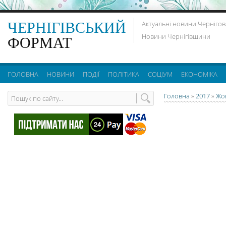
ЧЕРНІГІВСЬКИЙ
Актуальні новини Чернігов
Новини Чернігівщини
ФОРМАТ
ГОЛОВНА
НОВИНИ
ПОДІЇ
ПОЛІТИКА
СОЦІУМ
ЕКОНОМІКА
Головна
»
2017
»
Жо