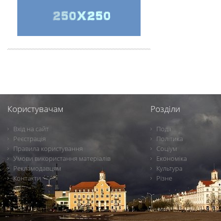
Користувачам
Розділи
Вхід на сайт
Події
Реєстрація
Політика
Правила користування
Соціум
Умови використання матеріалів
Економіка
Рекламодавцям
Культура
Контакти
Різне