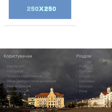
Користувачам
Розділи
Вхід на сайт
Події
Реєстрація
Політика
Правила користування
Соціум
Умови використання матеріалів
Економіка
Рекламодавцям
Культура
Контакти
Різне