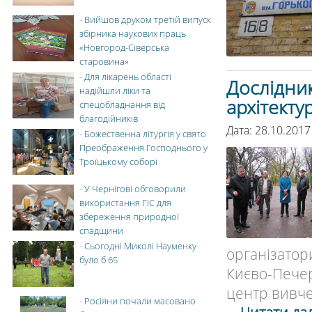
-
Вийшов друком третій випуск
збірника наукових праць
«Новгород-Сіверська
старовина»
-
Для лікарень області
Дослідник
надійшли ліки та
архітекту
спецобладнання від
благодійників
Дата: 28.10.2017
-
Божественна літургія у свято
Преображення Господнього у
Троїцькому соборі
-
У Чернігові обговорили
використання ГІС для
збереження природної
спадщини
-
Сьогодні Миколі Науменку
організато
було б 65
Києво-Печер
центр вивче
-
Росіяни почали масовано