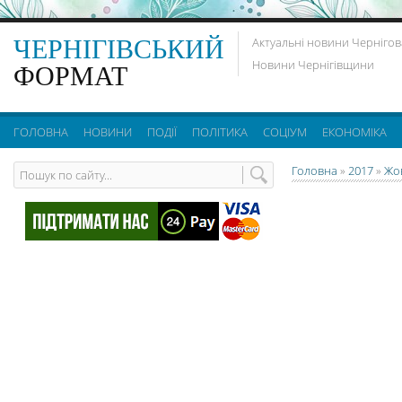
ЧЕРНІГІВСЬКИЙ
Актуальні новини Чернігов
Новини Чернігівщини
ФОРМАТ
ГОЛОВНА
НОВИНИ
ПОДІЇ
ПОЛІТИКА
СОЦІУМ
ЕКОНОМІКА
Головна
»
2017
»
Жо