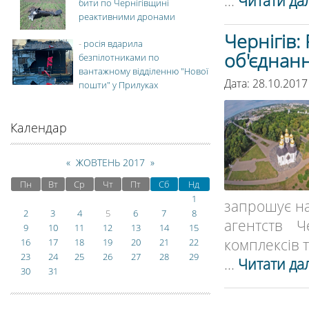
...
Читати дал
бити по Чернігівщині
реактивними дронами
Чернігів:
-
росія вдарила
об'єднанн
безпілотниками по
вантажному відділенню "Нової
Дата: 28.10.2017
пошти" у Прилуках
Календар
«
ЖОВТЕНЬ 2017
»
Пн
Вт
Ср
Чт
Пт
Сб
Нд
1
запрошує на
2
3
4
5
6
7
8
агентств Ч
9
10
11
12
13
14
15
комплексів та
16
17
18
19
20
21
22
23
24
25
26
27
28
29
...
Читати дал
30
31