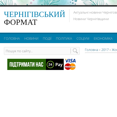
ЧЕРНІГІВСЬКИЙ
Актуальні новини Чернігов
Новини Чернігівщини
ФОРМАТ
ГОЛОВНА
НОВИНИ
ПОДІЇ
ПОЛІТИКА
СОЦІУМ
ЕКОНОМІКА
Головна
»
2017
»
Жо