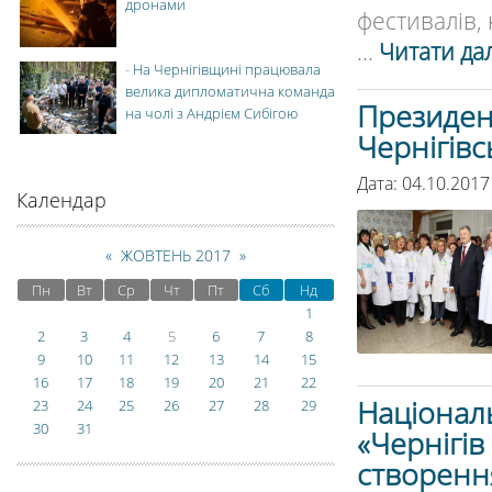
дронами
фестивалів, 
...
Читати дал
-
На Чернігівщині працювала
велика дипломатична команда
Президен
на чолі з Андрієм Сибігою
Чернігівс
Дата: 04.10.2017
Календар
«
ЖОВТЕНЬ 2017
»
Пн
Вт
Ср
Чт
Пт
Сб
Нд
1
2
3
4
5
6
7
8
9
10
11
12
13
14
15
16
17
18
19
20
21
22
Націонал
23
24
25
26
27
28
29
30
31
«Чернігів
створенн