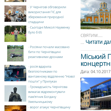
-
У Чернігові обговорили
використання ГІС для
збереження природної
спадщини
-
Сьогодні Миколі Науменку
було б 65
святим....
...
Читати дал
-
Росіяни почали масовано
бити по Чернігівщині
Міський 
реактивними дронами
концертн
-
росія вдарила
Дата: 04.10.201
безпілотниками по
вантажному відділенню "Нової
пошти" у Прилуках
-
Громадськість Чернігова
вимагає відремонтувати
пам’ятник Богдану
Хмельницькому
-
ворог атакує Чернігівщину