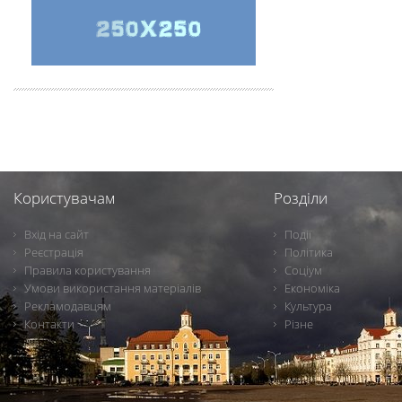
Користувачам
Розділи
Вхід на сайт
Події
Реєстрація
Політика
Правила користування
Соціум
Умови використання матеріалів
Економіка
Рекламодавцям
Культура
Контакти
Різне