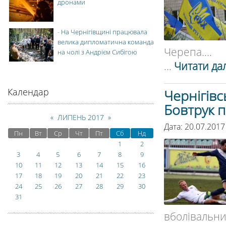
дронами
-
На Чернігівщині працювала
велика дипломатична команда
Черепа....
на чолі з Андрієм Сибігою
...
Читати дал
Календар
Чернігів
Бовтрук п
«
ЛИПЕНЬ 2017
»
Дата: 20.07.201
Пн
Вт
Ср
Чт
Пт
Сб
Нд
1
2
3
4
5
6
7
8
9
10
11
12
13
14
15
16
17
18
19
20
21
22
23
24
25
26
27
28
29
30
31
вболівальник