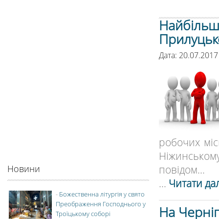
Найбільше
Прилуцько
Дата: 20.07.2017
робочих міс
Ніжинськом
повідом...
Новини
...
Читати дал
-
Божественна літургія у свято
Преображення Господнього у
На Черні
Троїцькому соборі