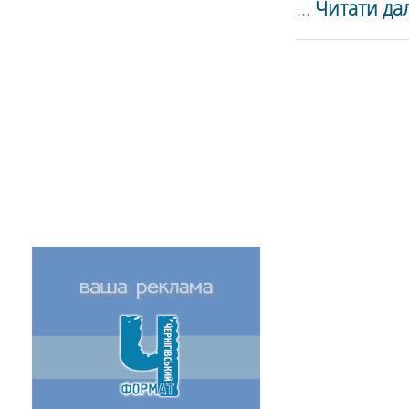
...
Читати дал