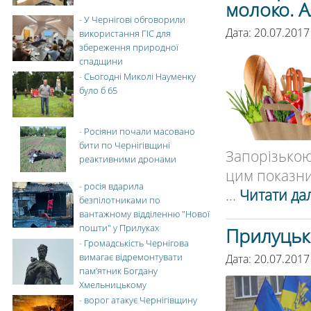
молоко. А
-
У Чернігові обговорили
Дата: 20.07.2017
використання ГІС для
збереження природної
спадщини
-
Сьогодні Миколі Науменку
було б 65
-
Росіяни почали масовано
бити по Чернігівщині
Запорізькою
реактивними дронами
цим показник
-
росія вдарила
...
Читати дал
безпілотниками по
вантажному відділенню "Нової
пошти" у Прилуках
Прилуцьк
-
Громадськість Чернігова
вимагає відремонтувати
Дата: 20.07.2017
пам’ятник Богдану
Хмельницькому
-
ворог атакує Чернігівщину