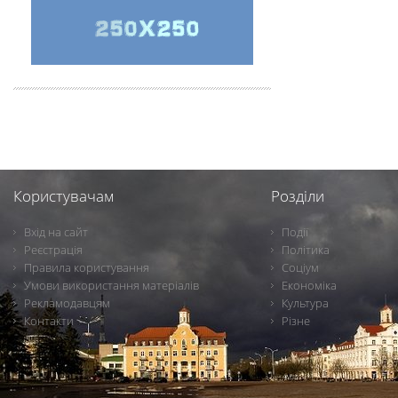
Користувачам
Розділи
Вхід на сайт
Події
Реєстрація
Політика
Правила користування
Соціум
Умови використання матеріалів
Економіка
Рекламодавцям
Культура
Контакти
Різне