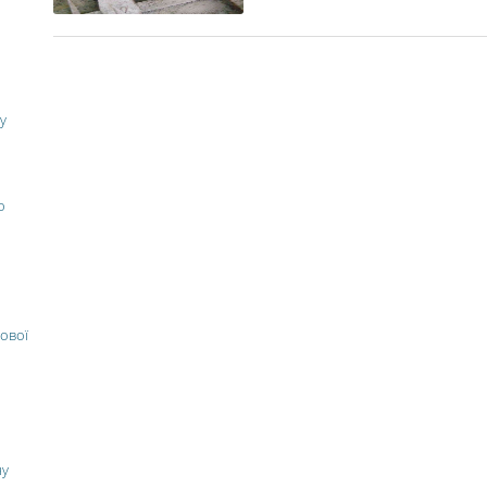
у
о
ової
ну