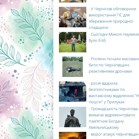
-
У Чернігові обговорили
використання ГІС для
збереження природної
спадщини
-
Сьогодні Миколі Науменк
було б 65
-
Росіяни почали масован
бити по Чернігівщині
реактивними дронами
-
росія вдарила
безпілотниками по
вантажному відділенню "Н
пошти" у Прилуках
-
Громадськість Чернігова
вимагає відремонтувати
пам’ятник Богдану
Хмельницькому
-
ворог атакує Чернігівщи