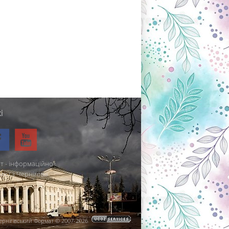
і
т - інформаційно-
міста Чернігова.
ернігівський Формат © 2007-2026
.
.