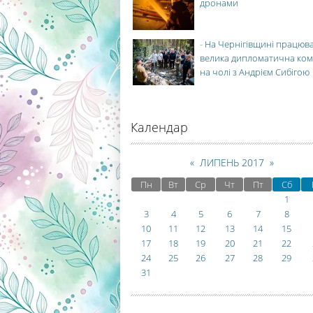
дронами
-
На Чернігівщині працюв
велика дипломатична ко
на чолі з Андрієм Сибігою
Календар
«
ЛИПЕНЬ 2017
»
Пн
Вт
Ср
Чт
Пт
Сб
1
3
4
5
6
7
8
10
11
12
13
14
15
17
18
19
20
21
22
24
25
26
27
28
29
31