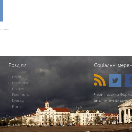
Розділи
Соціальні мереж
Події
Політика
Соціум
Чернігівський Форма
Економіка
аналітичне видання 
Культура
Різне
Ч