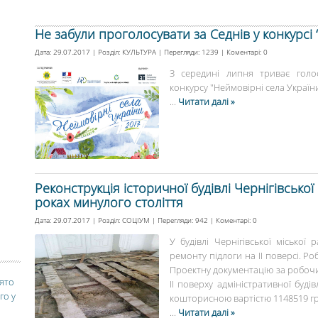
Не забули проголосувати за Седнів у конкурсі 
Дата: 29.07.2017 | Розділ:
КУЛЬТУРА
| Перегляди: 1239 | Коментарі:
0
З середині липня триває голо
конкурсу "Неймовірні села України 
...
Читати далі »
Реконструкція історичної будівлі Чернігівської
роках минулого століття
Дата: 29.07.2017 | Розділ:
СОЦІУМ
| Перегляди: 942 | Коментарі:
0
У будівлі Чернігівської місько
ремонту підлоги на ІІ поверсі. 
Проектну документацію за робоч
вято
ІІ поверху адміністративної будів
го у
кошторисною вартістю 1148519 грн
...
Читати далі »