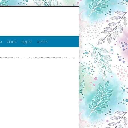
реклама партнерів:
И
РІЗНЕ
ВІДЕО
ФОТО