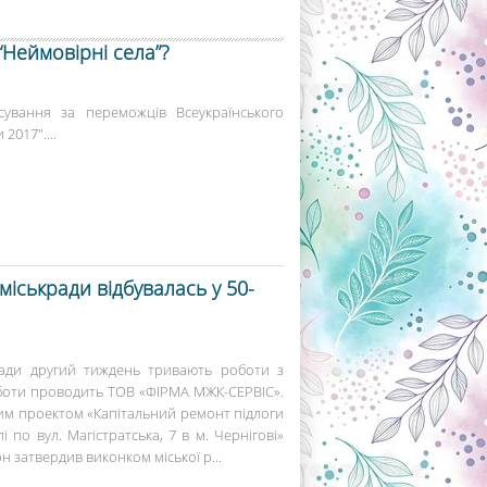
“Неймовірні села”?
сування за переможців Всеукраїнського
2017"....
 міськради відбувалась у 50-
ї ради другий тиждень тривають роботи з
Роботи проводить ТОВ «ФІРМА МЖК-СЕРВІС».
им проектом «Капітальний ремонт підлоги
лі по вул. Магістратська, 7 в м. Чернігові»
 затвердив виконком міської р...