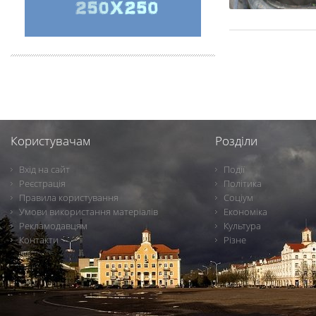
Користувачам
Розділи
Вхід на сайт
Події
Реєстрація
Політика
Правила користування
Соціум
Умови використання матеріалів
Економіка
Рекламодавцям
Культура
Контакти
Різне