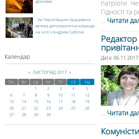
дронами
патріоти Че
Гідності та р
...
Читати дал
-
На Чернігівщині працювала
велика дипломатична команда
на чолі з Андрієм Сибігою
Редактор 
привітанн
Календар
Дата: 06.11.2017
«
ЛИСТОПАД 2017
»
Пн
Вт
Ср
Чт
Пт
Сб
Нд
1
2
3
4
5
6
7
8
9
10
11
12
13
14
15
16
17
18
19
20
21
22
23
24
25
26
...
Читати дал
27
28
29
30
Комуністи