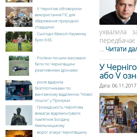
-
У Чернігові обговорили
використання ГІС для
збереження природної
спадщини
ухвалила з
-
Сьогодні Миколі Науменку
передбачає 
було б 65
...
Читати дал
-
Росіяни почали масовано
бити по Чернігівщині
У Черніго
реактивними дронами
або V озн
-
росія вдарила
Дата: 06.11.2017
безпілотниками по
вантажному відділенню "Нової
пошти" у Прилуках
-
Громадськість Чернігова
вимагає відремонтувати
пам’ятник Богдану
Хмельницькому
-
ворог атакує Чернігівщину