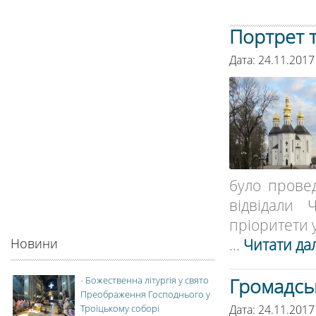
Портрет т
Дата: 24.11.2017
було провед
відвідали 
пріоритети у
...
Читати дал
Новини
Громадськ
-
Божественна літургія у свято
Преображення Господнього у
Дата: 24.11.2017
Троїцькому соборі