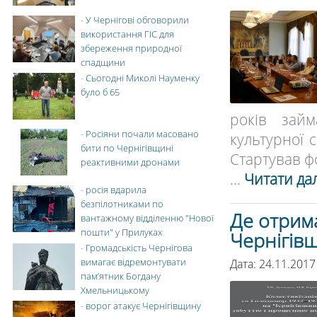
-
У Чернігові обговорили
використання ГІС для
збереження природної
спадщини
-
Сьогодні Миколі Науменку
було б 65
років займ
-
Росіяни почали масовано
культурної 
бити по Чернігівщині
Стартував фо
реактивними дронами
...
Читати дал
-
росія вдарила
безпілотниками по
Де отрим
вантажному відділенню "Нової
пошти" у Прилуках
Чернігів
-
Громадськість Чернігова
вимагає відремонтувати
Дата: 24.11.2017
пам’ятник Богдану
Хмельницькому
-
ворог атакує Чернігівщину