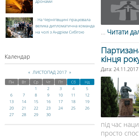
дронами
-
На Чернігівщині працювала
велика дипломатична команда
...
Читати дал
на чолі з Андрієм Сибігою
Партизан
Календар
кінця рок
Дата: 24.11.201
«
ЛИСТОПАД 2017
»
Пн
Вт
Ср
Чт
Пт
Сб
Нд
1
2
3
4
5
6
7
8
9
10
11
12
13
14
15
16
17
18
19
20
21
22
23
24
25
26
27
28
29
30
під час наци
просто спос