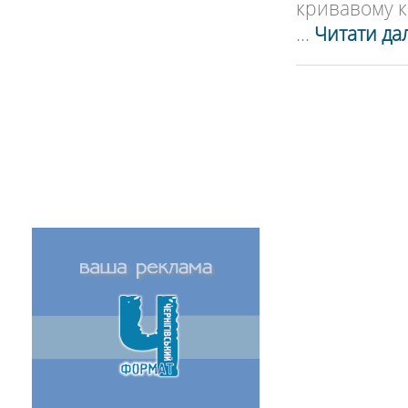
кривавому к
...
Читати дал