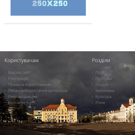
Користувачам
Розділи
Вхід на сайт
Події
Реєстрація
Політика
Правила користування
Соціум
Умови використання матеріалів
Економіка
Рекламодавцям
Культура
Контакти
Різне