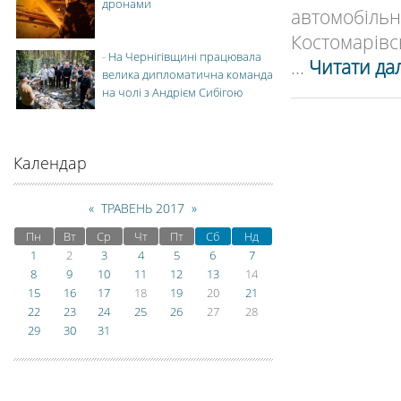
дронами
автомобільн
Костомарівськ
-
На Чернігівщині працювала
...
Читати дал
велика дипломатична команда
на чолі з Андрієм Сибігою
Календар
«
ТРАВЕНЬ 2017
»
Пн
Вт
Ср
Чт
Пт
Сб
Нд
1
2
3
4
5
6
7
8
9
10
11
12
13
14
15
16
17
18
19
20
21
22
23
24
25
26
27
28
29
30
31