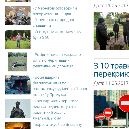
Дата: 11.05.2017
-
У Чернігові обговорили
використання ГІС для
збереження природної
спадщини
-
Сьогодні Миколі Науменку
було б 65
-
Росіяни почали масовано
бити по Чернігівщині
З 10 трав
реактивними дронами
перекрию
-
росія вдарила
Дата: 11.05.2017
безпілотниками по
вантажному відділенню "Нової
пошти" у Прилуках
-
Громадськість Чернігова
вимагає відремонтувати
пам’ятник Богдану
Хмельницькому
-
ворог атакує Чернігівщину