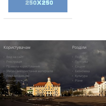
Користувачам
Розділи
Вхід на сайт
Події
Реєстрація
Політика
Правила користування
Соціум
Умови використання матеріалів
Економіка
Рекламодавцям
Культура
Контакти
Різне