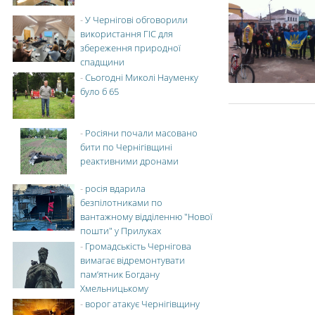
-
У Чернігові обговорили
використання ГІС для
збереження природної
спадщини
-
Сьогодні Миколі Науменку
було б 65
-
Росіяни почали масовано
бити по Чернігівщині
реактивними дронами
-
росія вдарила
безпілотниками по
вантажному відділенню "Нової
пошти" у Прилуках
-
Громадськість Чернігова
вимагає відремонтувати
пам’ятник Богдану
Хмельницькому
-
ворог атакує Чернігівщину