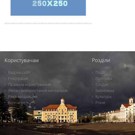
Користувачам
Розділи
Вхід на сайт
Події
Реєстрація
Політика
Правила користування
Соціум
Умови використання матеріалів
Економіка
Рекламодавцям
Культура
Контакти
Різне