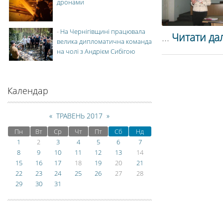
дронами
-
На Чернігівщині працювала
...
Читати дал
велика дипломатична команда
на чолі з Андрієм Сибігою
Календар
«
ТРАВЕНЬ 2017
»
Пн
Вт
Ср
Чт
Пт
Сб
Нд
1
2
3
4
5
6
7
8
9
10
11
12
13
14
15
16
17
18
19
20
21
22
23
24
25
26
27
28
29
30
31