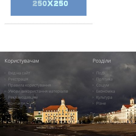
Користувачам
Розділи
Вхід на сайт
Події
Реєстрація
Політика
Правила користування
Соціум
Умови використання матеріалів
Економіка
Рекламодавцям
Культура
Контакти
Різне