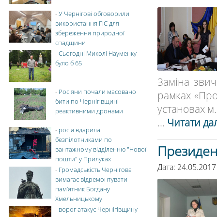
-
У Чернігові обговорили
використання ГІС для
збереження природної
спадщини
-
Сьогодні Миколі Науменку
було б 65
Заміна зви
-
Росіяни почали масовано
рамках «Пр
бити по Чернігівщині
установах м.
реактивними дронами
...
Читати дал
-
росія вдарила
безпілотниками по
Президен
вантажному відділенню "Нової
пошти" у Прилуках
Дата: 24.05.2017
-
Громадськість Чернігова
вимагає відремонтувати
пам’ятник Богдану
Хмельницькому
-
ворог атакує Чернігівщину