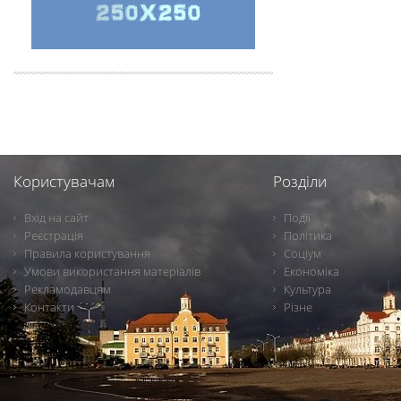
Користувачам
Розділи
Вхід на сайт
Події
Реєстрація
Політика
Правила користування
Соціум
Умови використання матеріалів
Економіка
Рекламодавцям
Культура
Контакти
Різне