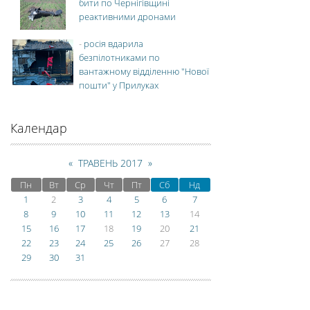
бити по Чернігівщині
реактивними дронами
-
росія вдарила
безпілотниками по
вантажному відділенню "Нової
пошти" у Прилуках
Календар
«
ТРАВЕНЬ 2017
»
Пн
Вт
Ср
Чт
Пт
Сб
Нд
1
2
3
4
5
6
7
8
9
10
11
12
13
14
15
16
17
18
19
20
21
22
23
24
25
26
27
28
29
30
31