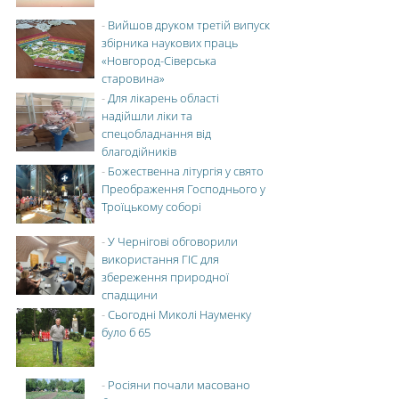
-
Вийшов друком третій випуск
збірника наукових праць
«Новгород-Сіверська
старовина»
-
Для лікарень області
надійшли ліки та
спецобладнання від
благодійників
-
Божественна літургія у свято
Преображення Господнього у
Троїцькому соборі
-
У Чернігові обговорили
використання ГІС для
збереження природної
спадщини
-
Сьогодні Миколі Науменку
було б 65
-
Росіяни почали масовано