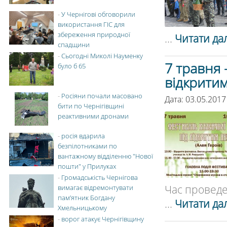
-
У Чернігові обговорили
використання ГІС для
збереження природної
...
Читати дал
спадщини
-
Сьогодні Миколі Науменку
7 травня 
було б 65
відкрити
-
Росіяни почали масовано
Дата: 03.05.2017
бити по Чернігівщині
реактивними дронами
-
росія вдарила
безпілотниками по
вантажному відділенню "Нової
пошти" у Прилуках
-
Громадськість Чернігова
Час проведен
вимагає відремонтувати
пам’ятник Богдану
...
Читати дал
Хмельницькому
-
ворог атакує Чернігівщину