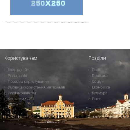
Користувачам
Розділи
Вхід на сайт
Події
Реєстрація
Політика
Правила користування
Соціум
Умови використання матеріалів
Економіка
Рекламодавцям
Культура
Контакти
Різне