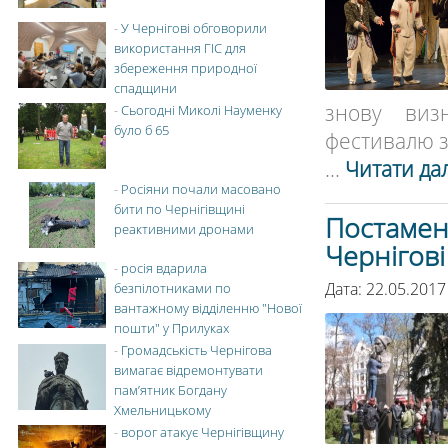
-
У Чернігові обговорили
використання ГІС для
збереження природної
спадщини
знову виз
-
Сьогодні Миколі Науменку
було б 65
фестивалю з 
...
Читати дал
-
Росіяни почали масовано
бити по Чернігівщині
Постамент
реактивними дронами
Чернігов
-
росія вдарила
Дата: 22.05.2017
безпілотниками по
вантажному відділенню "Нової
пошти" у Прилуках
-
Громадськість Чернігова
вимагає відремонтувати
пам’ятник Богдану
Хмельницькому
-
ворог атакує Чернігівщину