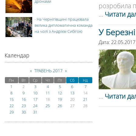
дронами
розробила пр
...
Читати дал
-
На Чернігівщині працювала
велика дипломатична команда
У Березні
на чолі з Андрієм Сибігою
Дата: 22.05.2017
Календар
«
ТРАВЕНЬ 2017
»
Пн
Вт
Ср
Чт
Пт
Сб
Нд
1
2
3
4
5
6
7
8
9
10
11
12
13
14
...
Читати дал
15
16
17
18
19
20
21
22
23
24
25
26
27
28
29
30
31