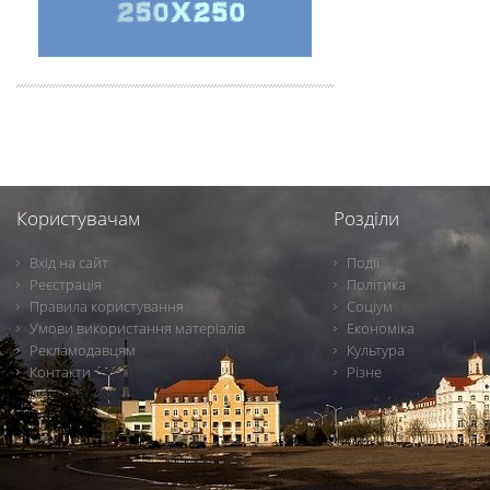
Користувачам
Розділи
Вхід на сайт
Події
Реєстрація
Політика
Правила користування
Соціум
Умови використання матеріалів
Економіка
Рекламодавцям
Культура
Контакти
Різне