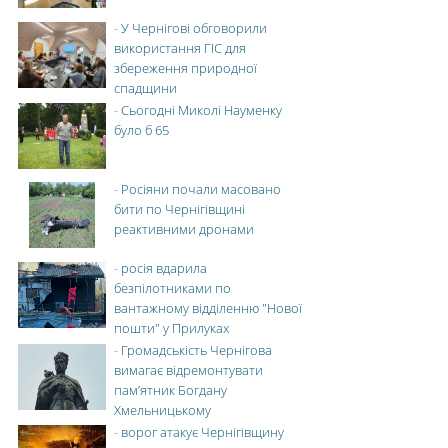
-
У Чернігові обговорили
використання ГІС для
збереження природної
спадщини
-
Сьогодні Миколі Науменку
було б 65
-
Росіяни почали масовано
бити по Чернігівщині
реактивними дронами
-
росія вдарила
безпілотниками по
вантажному відділенню "Нової
пошти" у Прилуках
-
Громадськість Чернігова
вимагає відремонтувати
пам’ятник Богдану
Хмельницькому
-
ворог атакує Чернігівщину