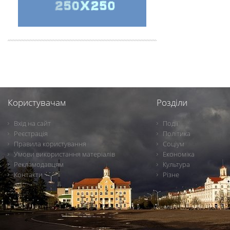
Користувачам
Розділи
Вхід на сайт
Події
Реєстрація
Політика
Правила користування
Соціум
Умови використання матеріалів
Економіка
Рекламодавцям
Культура
Контакти
Різне