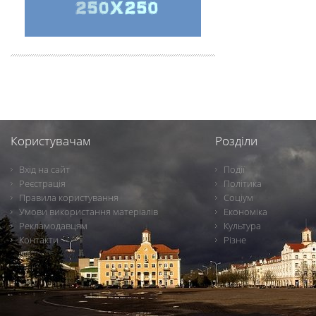
Користувачам
Розділи
Вхід на сайт
Події
Реєстрація
Політика
Правила користування
Соціум
Умови використання матеріалів
Економіка
Рекламодавцям
Культура
Контакти
Різне