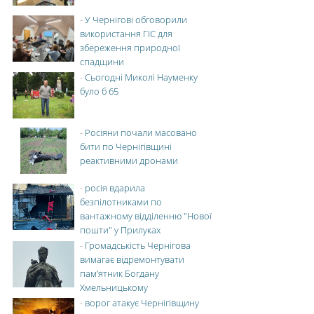
-
У Чернігові обговорили
використання ГІС для
збереження природної
спадщини
-
Сьогодні Миколі Науменку
було б 65
-
Росіяни почали масовано
бити по Чернігівщині
реактивними дронами
-
росія вдарила
безпілотниками по
вантажному відділенню "Нової
пошти" у Прилуках
-
Громадськість Чернігова
вимагає відремонтувати
пам’ятник Богдану
Хмельницькому
-
ворог атакує Чернігівщину