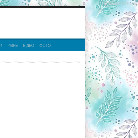
реклама партнерів:
И
РІЗНЕ
ВІДЕО
ФОТО