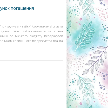
ахунок погашення
 "прикручувати гайки" боржникам зі сплати
 днями свою заборгованість за кілька
анкції до міського бюджету перерахував
ласником колишнього підприємства-гіганта