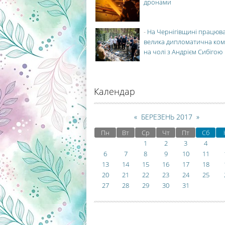
дронами
-
На Чернігівщині працюв
велика дипломатична ко
на чолі з Андрієм Сибігою
Календар
«
БЕРЕЗЕНЬ 2017
»
Пн
Вт
Ср
Чт
Пт
Сб
1
2
3
4
6
7
8
9
10
11
13
14
15
16
17
18
20
21
22
23
24
25
27
28
29
30
31