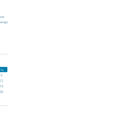
ала
манда
Нд
5
12
19
26