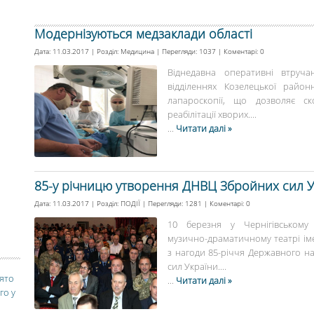
Модернізуються медзаклади області
Дата: 11.03.2017 | Розділ:
Медицина
| Перегляди: 1037 | Коментарі:
0
Віднедавна оперативні втруча
відділеннях Козелецької райо
лапароскопії, що дозволяє ск
реабілітації хворих....
...
Читати далі »
85-у річницю утворення ДНВЦ Збройних сил Ук
Дата: 11.03.2017 | Розділ:
ПОДІЇ
| Перегляди: 1281 | Коментарі:
0
10 березня у Чернігівському 
музично-драматичному театрі іме
з нагоди 85-річчя Державного н
сил України....
вято
...
Читати далі »
го у