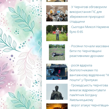
-
У Чернігові обговорили
використання ГІС для
збереження природної
спадщини
-
Сьогодні Миколі Науменк
було б 65
-
Росіяни почали масован
бити по Чернігівщині
реактивними дронами
-
росія вдарила
безпілотниками по
вантажному відділенню "Н
пошти" у Прилуках
-
Громадськість Чернігова
вимагає відремонтувати
пам’ятник Богдану
Хмельницькому
-
ворог атакує Чернігівщи