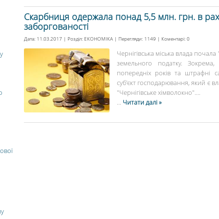
Скарбниця одержала понад 5,5 млн. грн. в р
заборгованості
Дата: 11.03.2017 | Розділ:
ЕКОНОМІКА
| Перегляди: 1149 | Коментарі:
0
Чернігівська міська влада почала
у
земельного податку. Зокрема,
попередніх років та штрафні с
суб'єкт господарювання, який є в
о
"Чернігівське хімволокно"....
...
Читати далі »
ової
ну