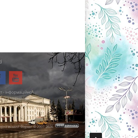
і
т - інформаційно-
міста Чернігова.
ернігівський Формат © 2007-2026
.
.