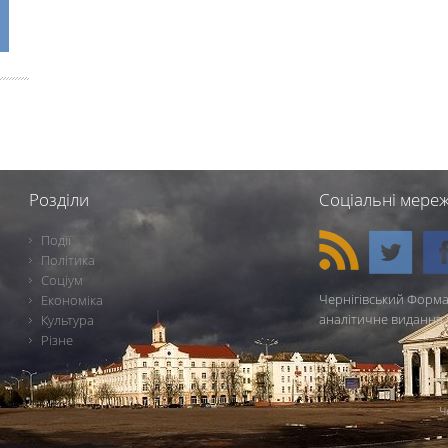
Розділи
Соціальні мереж
Події
Політика
Соціум
Чернігівський Форма
Економіка
аналітичне видання 
Культура
Різне
Ч