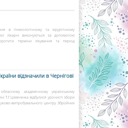
ння в гінекологічному та хірургічному
нної лікарні виконуються за допомогою
оротити терміни лікування та період
раїни відзначили в Чернігові
обласному академічному українському
ні Т.Г.Шевченка відбулися урочисті збори
ауково-випробувального центру Збройних