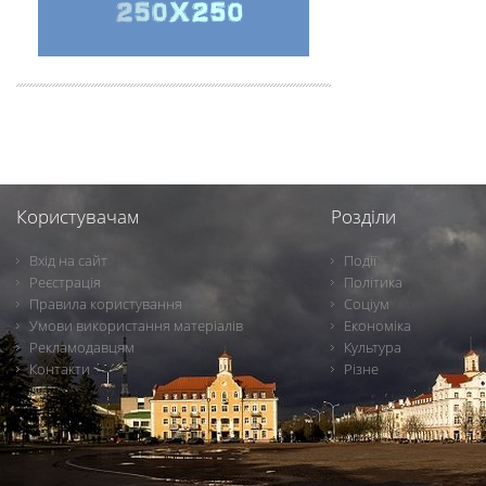
Користувачам
Розділи
Вхід на сайт
Події
Реєстрація
Політика
Правила користування
Соціум
Умови використання матеріалів
Економіка
Рекламодавцям
Культура
Контакти
Різне