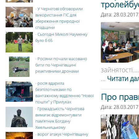
тролейбу
-
У Чернігові обговорили
Дата: 28.03.2017
використання ГІС для
збереження природної
спадщини
-
Сьогодні Миколі Науменку
було б 65
-
Росіяни почали масовано
бити по Чернігівщині
зайнятості....
реактивними дронами
...
Читати дал
-
росія вдарила
безпілотниками по
Про прав
вантажному відділенню "Нової
пошти" у Прилуках
Дата: 28.03.2017
-
Громадськість Чернігова
вимагає відремонтувати
пам’ятник Богдану
Хмельницькому
-
ворог атакує Чернігівщину