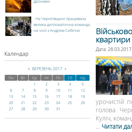
дронами
-
На Чернігівщині працювала
велика дипломатична команда
Військов
на чолі з Андрієм Сибігою
квартири
Дата: 28.03.2017
Календар
«
БЕРЕЗЕНЬ 2017
»
Пн
Вт
Ср
Чт
Пт
Сб
Нд
1
2
3
4
5
6
7
8
9
10
11
12
13
14
15
16
17
18
19
урочистій п
20
21
22
23
24
25
26
голова Черн
27
28
29
30
31
Куліч, коман
...
Читати дал