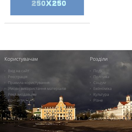
Користувачам
Розділи
Вхід на сайт
Події
Реєстрація
Політика
Правила користування
Соціум
Умови використання матеріалів
Економіка
Рекламодавцям
Культура
Контакти
Різне