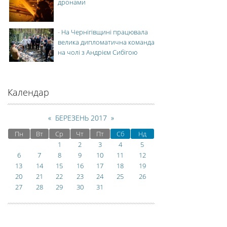
дронами
-
На Чернігівщині працювала
велика дипломатична команда
на чолі з Андрієм Сибігою
Календар
«
БЕРЕЗЕНЬ 2017
»
Пн
Вт
Ср
Чт
Пт
Сб
Нд
1
2
3
4
5
6
7
8
9
10
11
12
13
14
15
16
17
18
19
20
21
22
23
24
25
26
27
28
29
30
31