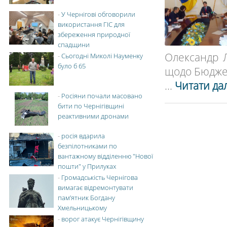
-
У Чернігові обговорили
використання ГІС для
збереження природної
спадщини
Олександр Л
-
Сьогодні Миколі Науменку
було б 65
щодо Бюджету
...
Читати дал
-
Росіяни почали масовано
бити по Чернігівщині
реактивними дронами
-
росія вдарила
безпілотниками по
вантажному відділенню "Нової
пошти" у Прилуках
-
Громадськість Чернігова
вимагає відремонтувати
пам’ятник Богдану
Хмельницькому
-
ворог атакує Чернігівщину