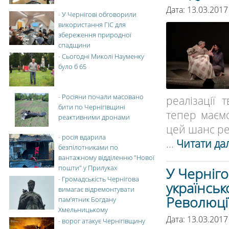
Дата: 13.03.2017
-
У Чернігові обговорили
використання ГІС для
збереження природної
спадщини
-
Сьогодні Миколі Науменку
було б 65
-
Росіяни почали масовано
реалізації
бити по Чернігівщині
тепер маємо
реактивними дронами
цей шанс реа
-
росія вдарила
...
Читати дал
безпілотниками по
вантажному відділенню "Нової
пошти" у Прилуках
У Черніго
-
Громадськість Чернігова
українсько
вимагає відремонтувати
Революції
пам’ятник Богдану
Хмельницькому
Дата: 13.03.2017
-
ворог атакує Чернігівщину