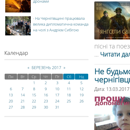
дронами
-
На Чернігівщині працювала
велика дипломатична команда
на чолі з Андрієм Сибігою
пісні та пое
Календар
...
Читати дал
«
БЕРЕЗЕНЬ 2017
»
Не будьм
Пн
Вт
Ср
Чт
Пт
Сб
Нд
чернігівц
1
2
3
4
5
Дата: 13.03.2017
6
7
8
9
10
11
12
13
14
15
16
17
18
19
20
21
22
23
24
25
26
27
28
29
30
31