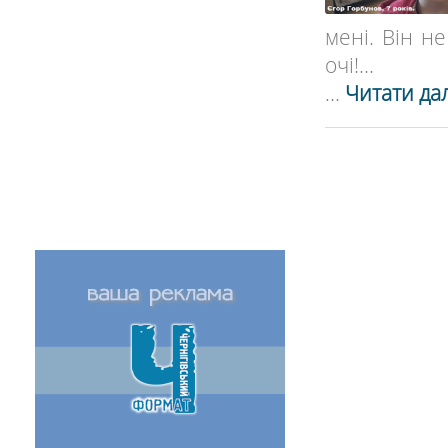
мені. Він н
очі!...
...
Читати дал