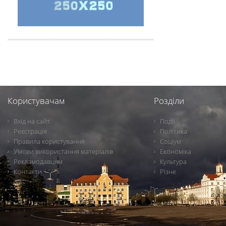
Користувачам
Розділи
Вхід на сайт
Події
Реєстрація
Політика
Правила користування
Соціум
Умови використання матеріалів
Економіка
Рекламодавцям
Культура
Контакти
Різне