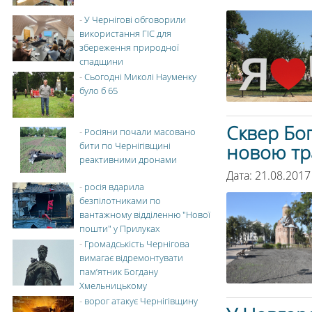
-
У Чернігові обговорили
використання ГІС для
збереження природної
спадщини
-
Сьогодні Миколі Науменку
було б 65
Сквер Бо
-
Росіяни почали масовано
бити по Чернігівщині
новою т
реактивними дронами
Дата: 21.08.2017
-
росія вдарила
безпілотниками по
вантажному відділенню "Нової
пошти" у Прилуках
-
Громадськість Чернігова
вимагає відремонтувати
пам’ятник Богдану
Хмельницькому
-
ворог атакує Чернігівщину