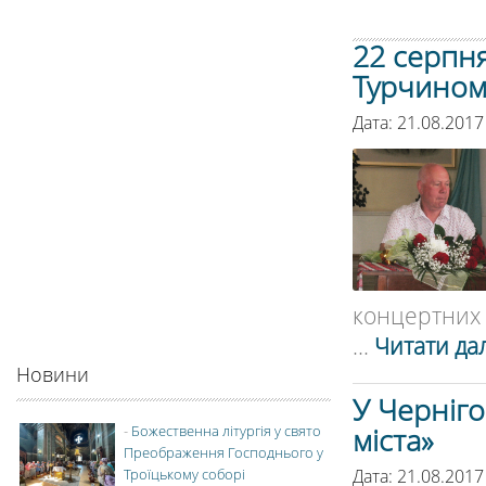
22 серпня
Турчино
Дата: 21.08.2017
концертних п
...
Читати дал
Новини
У Черніго
міста»
-
Божественна літургія у свято
Преображення Господнього у
Дата: 21.08.2017
Троїцькому соборі