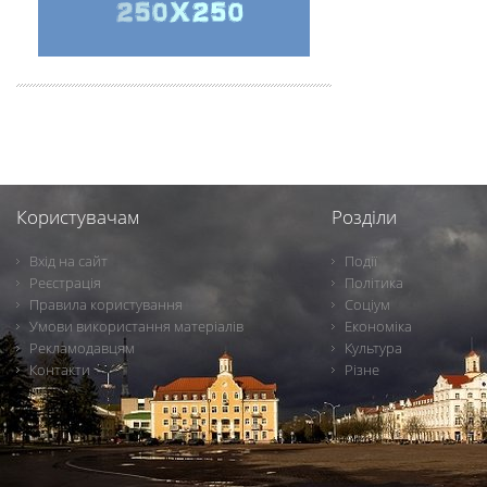
Користувачам
Розділи
Вхід на сайт
Події
Реєстрація
Політика
Правила користування
Соціум
Умови використання матеріалів
Економіка
Рекламодавцям
Культура
Контакти
Різне