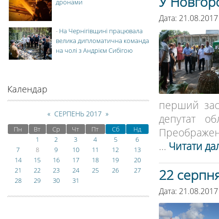
У Новгор
дронами
Дата: 21.08.201
-
На Чернігівщині працювала
велика дипломатична команда
на чолі з Андрієм Сибігою
Календар
перший зас
«
СЕРПЕНЬ 2017
»
депутат об
Пн
Вт
Ср
Чт
Пт
Сб
Нд
Преображенс
1
2
3
4
5
6
...
Читати дал
7
8
9
10
11
12
13
14
15
16
17
18
19
20
21
22
23
24
25
26
27
22 серпня
28
29
30
31
Дата: 21.08.2017