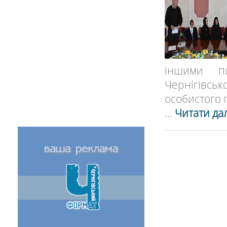
іншими пи
Чернігівсь
особистого п
...
Читати дал