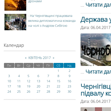
дронами
...
Читати дал
-
На Чернігівщині працювала
Держава у
велика дипломатична команда
на чолі з Андрієм Сибігою
Дата: 06.04.2017
Календар
«
КВІТЕНЬ 2017
»
Пн
Вт
Ср
Чт
Пт
Сб
Нд
...
Читати дал
1
2
3
4
5
6
7
8
9
10
11
12
13
14
15
16
Чернігівц
17
18
19
20
21
22
23
підвалу к
24
25
26
27
28
29
30
Дата: 06.04.2017