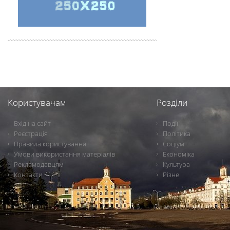
Користувачам
Розділи
Вхід на сайт
Події
Реєстрація
Політика
Правила користування
Соціум
Умови використання матеріалів
Економіка
Рекламодавцям
Культура
Контакти
Різне