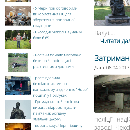
-
У Чернігові обговорили
використання ГІС для
збереження природної
спадщини
Валу)....
-
Сьогодні Миколі Науменку
було б 65
...
Читати дал
-
Росіяни почали масовано
Затримано
бити по Чернігівщині
реактивними дронами
Дата: 06.04.2017
-
росія вдарила
безпілотниками по
вантажному відділенню "Нової
пошти" у Прилуках
-
Громадськість Чернігова
вимагає відремонтувати
пам’ятник Богдану
поліції на
Хмельницькому
-
ворог атакує Чернігівщину
заводі "Чекс