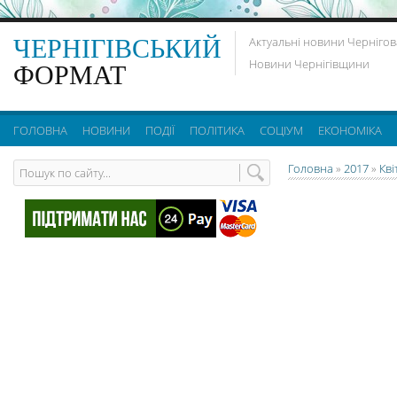
ЧЕРНІГІВСЬКИЙ
Актуальні новини Чернігов
Новини Чернігівщини
ФОРМАТ
ГОЛОВНА
НОВИНИ
ПОДІЇ
ПОЛІТИКА
СОЦІУМ
ЕКОНОМІКА
Головна
»
2017
»
Кві