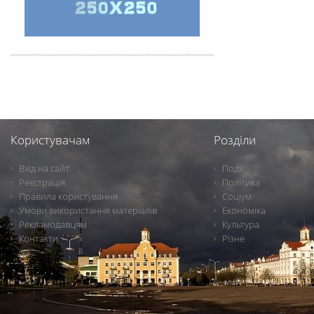
Користувачам
Розділи
Вхід на сайт
Події
Реєстрація
Політика
Правила користування
Соціум
Умови використання матеріалів
Економіка
Рекламодавцям
Культура
Контакти
Різне