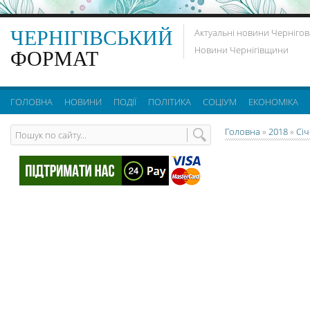
ЧЕРНІГІВСЬКИЙ
Актуальні новини Чернігов
Новини Чернігівщини
ФОРМАТ
ГОЛОВНА
НОВИНИ
ПОДІЇ
ПОЛІТИКА
СОЦІУМ
ЕКОНОМІКА
Головна
»
2018
»
Сі