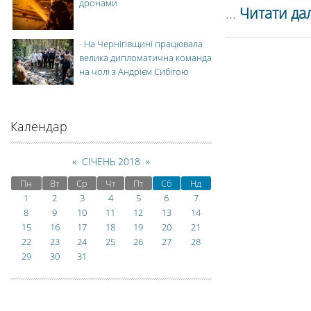
дронами
...
Читати дал
-
На Чернігівщині працювала
велика дипломатична команда
на чолі з Андрієм Сибігою
Календар
«
СІЧЕНЬ 2018
»
Пн
Вт
Ср
Чт
Пт
Сб
Нд
1
2
3
4
5
6
7
8
9
10
11
12
13
14
15
16
17
18
19
20
21
22
23
24
25
26
27
28
29
30
31