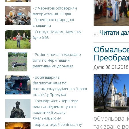
-
У Чернігові обговорили
використання ГІС для
збереження природної
спадщини
...
Читати дал
-
Сьогодні Миколі Науменку
було б 65
Обмальов
-
Росіяни почали масовано
Преображ
бити по Чернігівщині
реактивними дронами
Дата: 08.01.2018
-
росія вдарила
безпілотниками по
вантажному відділенню "Нової
пошти" у Прилуках
-
Громадськість Чернігова
вимагає відремонтувати
пам’ятник Богдану
обмальован
Хмельницькому
-
ворог атакує Чернігівщину
так зване во