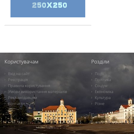
Користувачам
Розділи
Вхід на сайт
Події
Реєстрація
Політика
Правила користування
Соціум
Умови використання матеріалів
Економіка
Рекламодавцям
Культура
Контакти
Різне