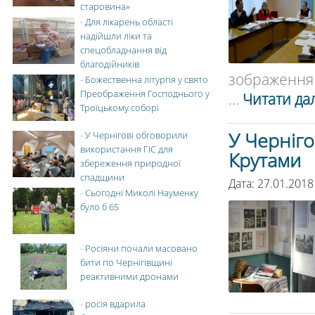
старовина»
-
Для лікарень області
надійшли ліки та
спецобладнання від
благодійників
зображення 
-
Божественна літургія у свято
Преображення Господнього у
...
Читати дал
Троїцькому соборі
У Черніго
-
У Чернігові обговорили
використання ГІС для
Крутами
збереження природної
спадщини
Дата: 27.01.2018
-
Сьогодні Миколі Науменку
було б 65
-
Росіяни почали масовано
бити по Чернігівщині
реактивними дронами
-
росія вдарила