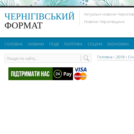
ЧЕРНІГІВСЬКИЙ
Актуальні новини Чернігов
Новини Чернігівщини
ФОРМАТ
ГОЛОВНА
НОВИНИ
ПОДІЇ
ПОЛІТИКА
СОЦІУМ
ЕКОНОМІКА
Головна
»
2018
»
Сі