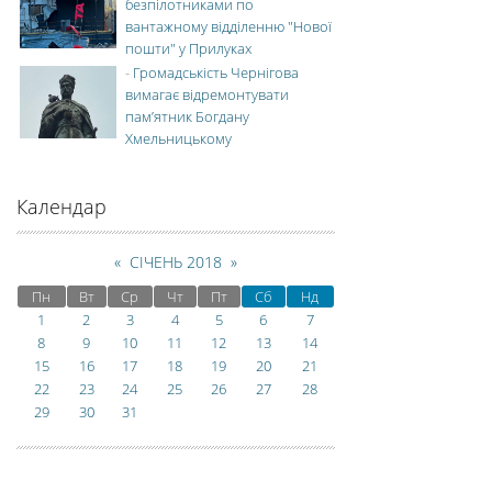
безпілотниками по
вантажному відділенню "Нової
пошти" у Прилуках
-
Громадськість Чернігова
вимагає відремонтувати
пам’ятник Богдану
Хмельницькому
Календар
«
СІЧЕНЬ 2018
»
Пн
Вт
Ср
Чт
Пт
Сб
Нд
1
2
3
4
5
6
7
8
9
10
11
12
13
14
15
16
17
18
19
20
21
22
23
24
25
26
27
28
29
30
31