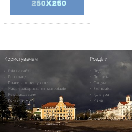
Користувачам
Розділи
Вхід на сайт
Події
Реєстрація
Політика
Правила користування
Соціум
Умови використання матеріалів
Економіка
Рекламодавцям
Культура
Контакти
Різне