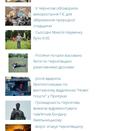
-
У Чернігові обговорили
використання ГІС для
збереження природної
спадщини
-
Сьогодні Миколі Науменку
було б 65
-
Росіяни почали масовано
бити по Чернігівщині
реактивними дронами
-
росія вдарила
безпілотниками по
вантажному відділенню "Нової
пошти" у Прилуках
-
Громадськість Чернігова
вимагає відремонтувати
пам’ятник Богдану
Хмельницькому
-
ворог атакує Чернігівщину