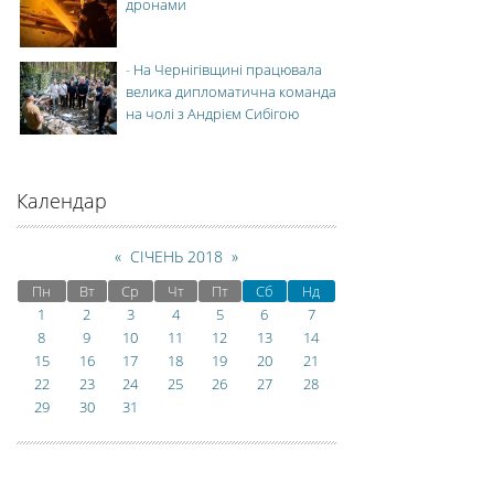
дронами
-
На Чернігівщині працювала
велика дипломатична команда
на чолі з Андрієм Сибігою
Календар
«
СІЧЕНЬ 2018
»
Пн
Вт
Ср
Чт
Пт
Сб
Нд
1
2
3
4
5
6
7
8
9
10
11
12
13
14
15
16
17
18
19
20
21
22
23
24
25
26
27
28
29
30
31