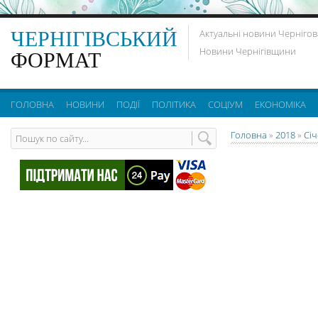
ЧЕРНІГІВСЬКИЙ
Актуальні новини Чернігов
Новини Чернігівщини
ФОРМАТ
ГОЛОВНА
НОВИНИ
ПОДІЇ
ПОЛІТИКА
СОЦІУМ
ЕКОНОМІКА
Головна
»
2018
»
Сі