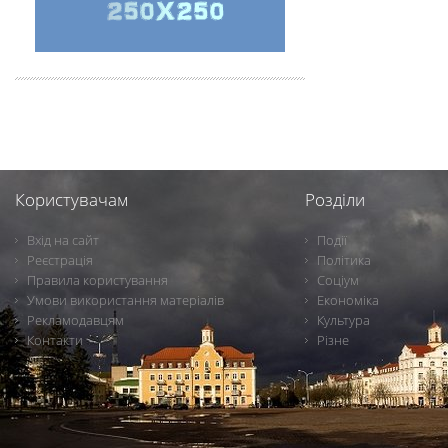
Користувачам
Розділи
Вхід на сайт
Події
Реєстрація
Політика
Правила користування
Соціум
Умови використання матеріалів
Економіка
Рекламодавцям
Культура
Контакти
Різне