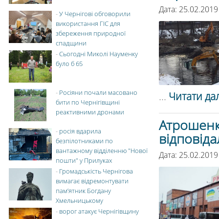
Дата: 25.02.2019
-
У Чернігові обговорили
використання ГІС для
збереження природної
спадщини
-
Сьогодні Миколі Науменку
було б 65
-
Росіяни почали масовано
...
Читати дал
бити по Чернігівщині
реактивними дронами
Атрошенк
-
росія вдарила
відповіда
безпілотниками по
вантажному відділенню "Нової
Дата: 25.02.2019
пошти" у Прилуках
-
Громадськість Чернігова
вимагає відремонтувати
пам’ятник Богдану
Хмельницькому
-
ворог атакує Чернігівщину