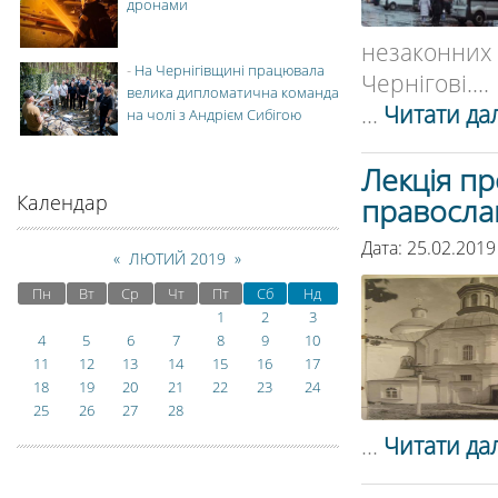
дронами
незаконних
-
На Чернігівщині працювала
Чернігові....
велика дипломатична команда
...
Читати дал
на чолі з Андрієм Сибігою
Лекція пр
Календар
православ
Дата: 25.02.201
«
ЛЮТИЙ 2019
»
Пн
Вт
Ср
Чт
Пт
Сб
Нд
1
2
3
4
5
6
7
8
9
10
11
12
13
14
15
16
17
18
19
20
21
22
23
24
25
26
27
28
...
Читати дал