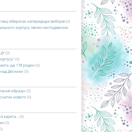
товці кібератак напередодні виборів
(0)
нального корпусу своєю несподіваною
ПЦУ
(0)
корпусу"
(0)
мають ще 178 родин
(0)
а над Десною»
(0)
итання образу»
(0)
початок нового
(0)
 карета...
(0)
ми
(0)
0)