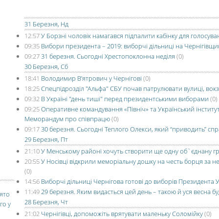
31 Березня, Нд
12:57
У Борзні чоловік намагався підпалити кабінку для голосува
09:35
Вибори президента – 2019: виборчі дільниці на Чернігівщи
09:27
31 березня. Сьогодні Хрестопоклонна неділя
(0)
30 Березня, Сб
18:41
Володимир В’ятрович у Чернігові
(0)
18:25
Спецпідрозділ "Альфа" СБУ почав патрулювати вулиці, вок
09:32
В Україні "день тиші" перед президентськими виборами
(0)
09:25
Оперативне командування «Північ» та Український інститут
Меморандум про співпрацю
(0)
09:17
30 березня. Сьогодні Теплого Олекси, який “приводить” сп
29 Березня, Пт
21:10
У Менському районі хочуть створити ще одну об`єднану г
20:55
У Носівці відкрили меморіальну дошку на честь борця за 
(0)
14:56
Виборчі дільниці Чернігова готові до виборів Президента 
11:49
29 березня. Яким видасться цей день – такою й уся весна б
вято
28 Березня, Чт
го у
21:02
Чернігівці, допоможіть врятувати маленьку Соломійку
(0)