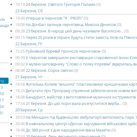
10:14
24 березня. Святого Григорія Палами
(0)
23 Березня, Сб
19:40
Уперше в Чернігові "Я - PROFI"
(0)
ала
19:08
На Донбасі загинув чернігівець Микола Денисов
(0)
манда
09:28
23 березня. В народі цей день називали Василісою...
(0)
09:15
Через 25 років в Україні будуть степи замість лісів на Півночі
22 Березня, Пт
15:25
Руйнівний буревій пронісся Черніговом
(0)
09:39
У Чернігові завершили реставрацію старовинної ікони Єле
09:02
У музею-заповіднику "Слово о полку Ігоревім" відкрилась 
08:48
22 березня. Сорок святих
(0)
21 Березня, Чт
Нд
18:58
Жителька Холмів "вишила" пластиковими кришечками карт
3
18:29
Депутати про Програму сприяння забезпечення новим жит
10
18:08
Бандурист, майстер з виготовлення музичних інструментів
17
17:54
21 березня. До цієї пори мала розпуститися верба...
(0)
24
20 Березня, Ср
31
20:53
На Менщині під будівництво амбулаторії випилюють парк. 
20:46
В навчальному центрі «Десна» харчування військових зді
18:48
До 380-річчя з дня народження Івана Мазепи
(0)
17:43
20 березня. День весняного рівнодення
(0)