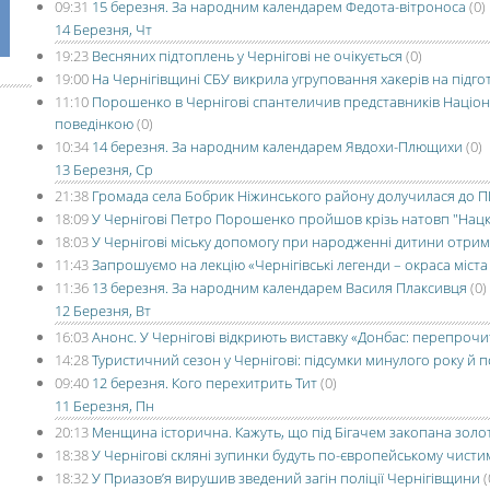
09:31
15 березня. За народним календарем Федота-вітроноса
(0)
14 Березня, Чт
19:23
Весняних підтоплень у Чернігові не очікується
(0)
19:00
На Чернігівщині СБУ викрила угруповання хакерів на підго
11:10
Порошенко в Чернігові спантеличив представників Націо
поведінкою
(0)
10:34
14 березня. За народним календарем Явдохи-Плющихи
(0)
13 Березня, Ср
21:38
Громада села Бобрик Ніжинського району долучилася до 
18:09
У Чернігові Петро Порошенко пройшов крізь натовп "Нац
18:03
У Чернігові міську допомогу при народженні дитини отри
11:43
Запрошуємо на лекцію «Чернігівські легенди – окраса міст
11:36
13 березня. За народним календарем Василя Плаксивця
(0)
12 Березня, Вт
16:03
Анонс. У Чернігові відкриють виставку «Донбас: перепроч
14:28
Туристичний сезон у Чернігові: підсумки минулого року й 
09:40
12 березня. Кого перехитрить Тит
(0)
11 Березня, Пн
20:13
Менщина історична. Кажуть, що під Бігачем закопана золота
18:38
У Чернігові скляні зупинки будуть по-європейському чисти
18:32
У Приазов’я вирушив зведений загін поліції Чернігівщини
(