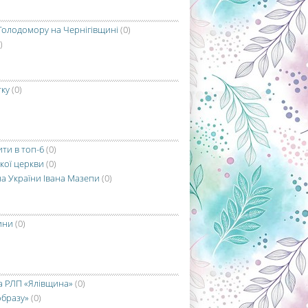
Голодомору на Чернігівщині
(0)
)
тку
(0)
ити в топ-6
(0)
кої церкви
(0)
на України Івана Мазепи
(0)
ини
(0)
а РЛП «Ялівщина»
(0)
образу»
(0)