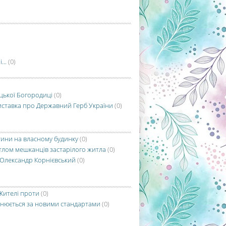
...
(0)
цької Богородиці
(0)
виставка про Державний Герб України
(0)
ини на власному будинку
(0)
лом мешканців застарілого житла
(0)
 Олександр Корнієвський
(0)
Жителі проти
(0)
йснюється за новими стандартами
(0)