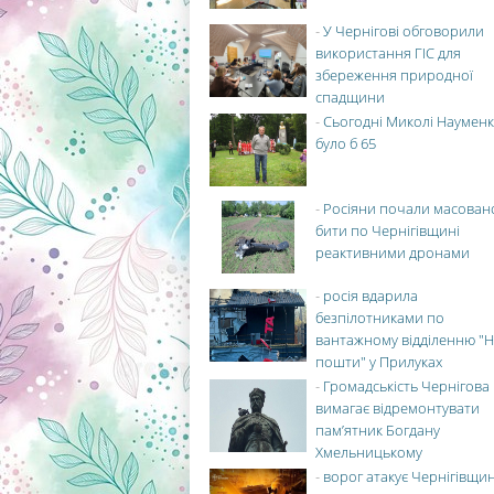
-
У Чернігові обговорили
використання ГІС для
збереження природної
спадщини
-
Сьогодні Миколі Науменк
було б 65
-
Росіяни почали масован
бити по Чернігівщині
реактивними дронами
-
росія вдарила
безпілотниками по
вантажному відділенню "Н
пошти" у Прилуках
-
Громадськість Чернігова
вимагає відремонтувати
пам’ятник Богдану
Хмельницькому
-
ворог атакує Чернігівщи