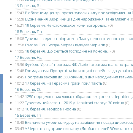
19 Березня, Вт
15:43
В обласному центрі презентували книгу про усвідомлення 
15:28
Відзначення 380-річниці з дня народження Івана Мазепи
(0
15:21
19 березня. Ченстоховської ікони Богородиці
(0)
18 Березня, Пн
18:08
Туризм — один з пріоритетів Плану перспективного розви
17:58
Голова ОУН Богдан Червак відвідав Чернігів
(0)
11:05
18 березня. Що сниться господині на Конона...
(0)
17 Березня, Нд
19:36
Футбол. "Десна" програла ФК Львів і втратила шанс потрап
15:48
Громада села Припутні на Ічнянщині перейшла до українсь
14:45
Програма заходів до 380-річниці з дня народження гетьма
10:12
17 березня. На Герасима граки прилітають
(0)
16 Березня, Сб
11:42
1250 порцелянових ляльок зібрав колекціонер з Чернігівщ
11:22
Туристичний сезон – 2019 у Чернігові стартує 30 квітня
(0)
10:12
16 березня. Теодора Тирона
(0)
15 Березня, Пт
18:48
Визначено умови конкурсу на заміщення посади директор
09:43
У Чернігові відкрили виставку «Донбас»: переPROчитання 