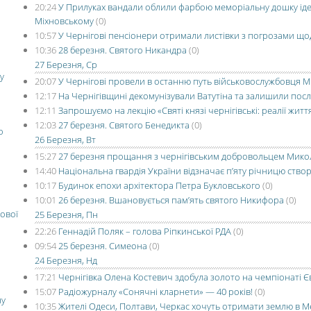
20:24
У Прилуках вандали облили фарбою меморіальну дошку іде
Міхновському
(0)
10:57
У Чернігові пенсіонери отримали листівки з погрозами щод
10:36
28 березня. Святого Никандра
(0)
27 Березня, Ср
у
20:07
У Чернігові провели в останню путь військовослужбовця 
12:17
На Чернігівщині декомунізували Ватутіна та залишили посл
12:11
Запрошуємо на лекцію «Святі князі чернігівські: реалії життя
12:03
27 березня. Святого Бенедикта
(0)
о
26 Березня, Вт
15:27
27 березня прощання з чернігівським добровольцем Мик
14:40
Національна гвардія України відзначає п’яту річницю ство
10:17
Будинок епохи архітектора Петра Букловського
(0)
10:01
26 березня. Вшановується пам’ять святого Никифора
(0)
ової
25 Березня, Пн
22:26
Геннадій Поляк – голова Ріпкинської РДА
(0)
09:54
25 березня. Симеона
(0)
24 Березня, Нд
17:21
Чернігівка Олена Костевич здобула золото на чемпіонаті Є
15:07
Радіожурналу «Сонячні кларнети» — 40 років!
(0)
ну
10:35
Жителі Одеси, Полтави, Черкас хочуть отримати землю в М