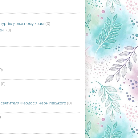
тургію у власному храмі
(0)
нії
(0)
0)
(0)
 святителя Феодосія Чернігівського
(0)
)