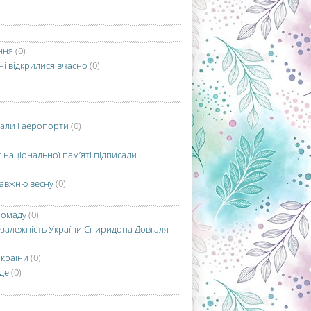
ння
(0)
ні відкрилися вчасно
(0)
зали і аеропорти
(0)
 національної пам’яті підписали
равжню весну
(0)
ромаду
(0)
незалежність України Спиридона Довгаля
України
(0)
уде
(0)