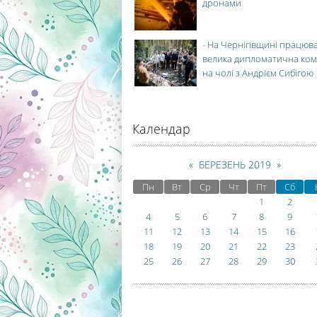
дронами
-
На Чернігівщині працюв
велика дипломатична ко
на чолі з Андрієм Сибігою
Календар
«
БЕРЕЗЕНЬ 2019
»
Пн
Вт
Ср
Чт
Пт
Сб
1
2
4
5
6
7
8
9
11
12
13
14
15
16
18
19
20
21
22
23
25
26
27
28
29
30