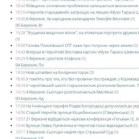
18:42
Ялівщина: основною проблемою залишається визначення 
10:10
«Чернігів стародавній» запрошує на лекцію «Музи Тараса 
10:00
6 березня. За народним календарем Тимофія-Весновія
(0)
05 Березня, Вт
19:28
"Згущенка видатних жінок": на етикетках портрети дружин
(0)
19:08
Голова Плисківської ОТГ каже про погрози через землю
(0)
14:43
Вперше в Чернігові! Виставка картин «Музи Тараса Шевче
09:29
5 березня. Цілителя Агафона
(0)
04 Березня, Пн
18:59
Нові шпаківні на Болдиних горах
(0)
18:45
У пам’ять про тих, хто без провини постраждав: у Корюківц
18:34
У чернігівській школі старшокласник розпилив балончик: 7 
14:15
4 березня. Сьогодні розпочинається Масляна
(0)
03 Березня, Нд
17:58
На Ічнянщині парафія Різдва Богородиці долучилася до укр
14:06
Старий Чернігів: вулиця Коцюбинського (Сіверянська)
(0)
13:57
21 березня відбудеться наукова конференція «Гетьман І.С. 
13:46
Вулиця Левка Лук’яненка в Чернігові поки відкладається
(0)
10:11
3 березня. Сьогодні неділя про Страшний Суд
(0)
02 Березня, Сб