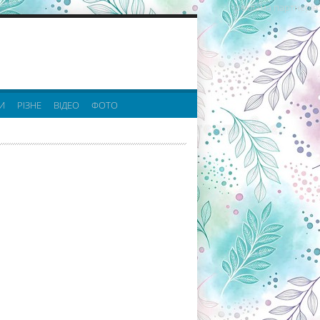
реклама партнерів:
И
РІЗНЕ
ВІДЕО
ФОТО