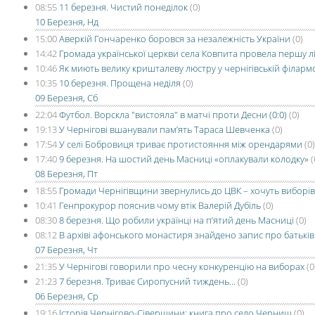
08:55
11 березня. Чистий понеділок
(0)
10 Березня, Нд
15:00
Аверкій Гончаренко боровся за незалежність України
(0)
14:42
Громада української церкви села Ковпита провела першу лі
10:46
Як миють велику кришталеву люстру у чернігівській філармо
10:35
10 березня. Прощена неділя
(0)
09 Березня, Сб
22:04
Футбол. Ворскла "вистояла" в матчі проти Десни (0:0)
(0)
19:13
У Чернігові вшанували пам’ять Тараса Шевченка
(0)
17:54
У селі Бобровиця триває протистояння між орендарями
(0)
17:40
9 березня. На шостий день Масниці «оплакували колодку»
(
08 Березня, Пт
18:55
Громади Чернігівщини звернулись до ЦВК – хочуть виборів
10:41
Генпрокурор пояснив чому втік Валерій Дубіль
(0)
08:30
8 березня. Що робили українці на п’ятий день Масниці
(0)
08:12
В архіві афонського монастиря знайдено запис про батьків
07 Березня, Чт
21:35
У Чернігові говорили про чесну конкуренцію на виборах
(0
21:23
7 березня. Триває Сиропусний тиждень...
(0)
06 Березня, Ср
19:16
Історія Чернігово-Сіверщини: книга про село Черниш
(0)