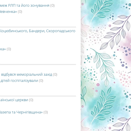
меж РЛП та його зонування
(0)
Шевченка»
(0)
 Коцюбинського, Бандери, Скоропадського
нка»
(0)
і відбувся меморіальний захід
(0)
дітей госпіталізували
(0)
аїнської церкви
(0)
Мазепа та Чернігівщина»
(0)