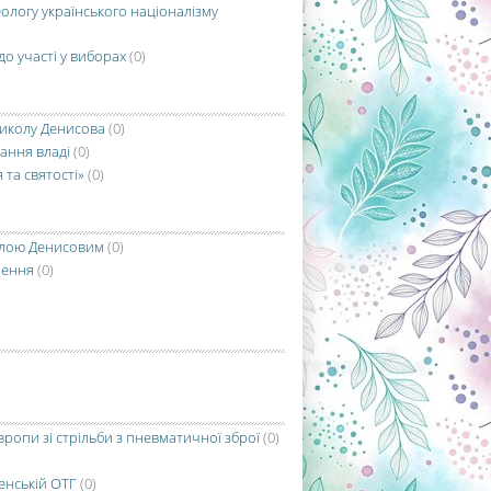
ологу українського націоналізму
о участі у виборах
(0)
Миколу Денисова
(0)
ання владі
(0)
 та святості»
(0)
олою Денисовим
(0)
рення
(0)
вропи зі стрільби з пневматичної зброї
(0)
енській ОТГ
(0)