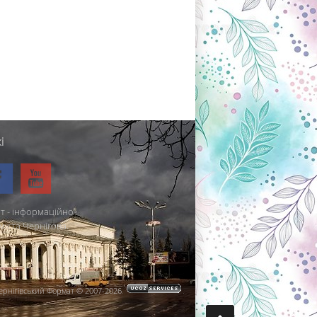
і
т - інформаційно-
міста Чернігова.
ернігівський Формат © 2007-2026
.
.