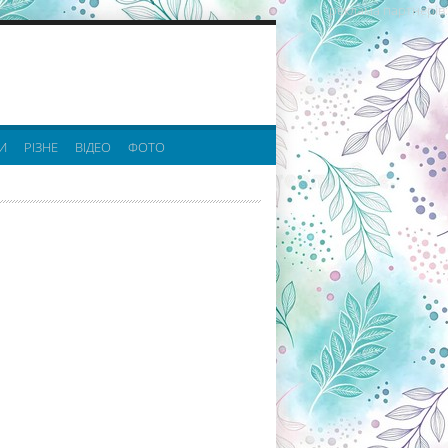
реклама партнерів:
И
РІЗНЕ
ВІДЕО
ФОТО