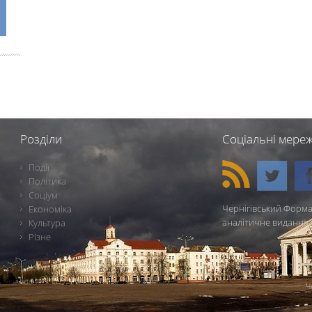
Розділи
Соціальні мереж
Події
Політика
Соціум
Чернігівський Форма
Економіка
аналітичне видання 
Культура
Різне
Ч