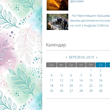
дронами
-
На Чернігівщині працюв
велика дипломатична ко
на чолі з Андрієм Сибігою
Календар
«
БЕРЕЗЕНЬ 2019
»
Пн
Вт
Ср
Чт
Пт
Сб
1
2
4
5
6
7
8
9
11
12
13
14
15
16
18
19
20
21
22
23
25
26
27
28
29
30