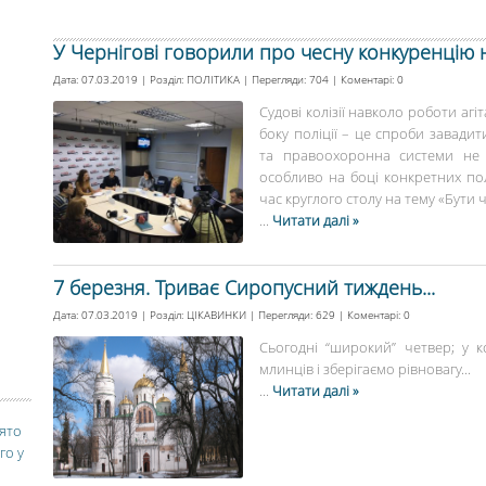
У Чернігові говорили про чесну конкуренцію 
Дата: 07.03.2019 | Розділ:
ПОЛІТИКА
| Перегляди: 704 | Коментарі:
0
Судові колізії навколо роботи агі
боку поліції – це спроби завадит
та правоохоронна системи не 
особливо на боці конкретних пол
час круглого столу на тему «Бути ч
...
Читати далі »
7 березня. Триває Сиропусний тиждень...
Дата: 07.03.2019 | Розділ:
ЦІКАВИНКИ
| Перегляди: 629 | Коментарі:
0
Сьогодні “широкий” четвер; у к
млинців і зберігаємо рівновагу...
...
Читати далі »
вято
го у