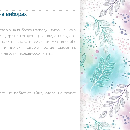
на виборах
таторів на виборах і випадки тиску на них з
и відкритій конкуренції кандидатів. Судова
повинні ставати «учасниками» виборів,
ітичних сил і штабів. Про це йшлося під
и не бути передвиборчій агі...
ого не поб’ються яйця, слово на захист