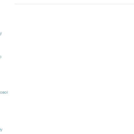
у
о
ової
ну