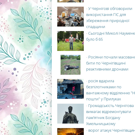
-
У Чернігові обговорили
використання ГІС для
збереження природної
спадщини
-
Сьогодні Миколі Науменк
було б 65
-
Росіяни почали масован
бити по Чернігівщині
реактивними дронами
-
росія вдарила
безпілотниками по
вантажному відділенню "Н
пошти" у Прилуках
-
Громадськість Чернігова
вимагає відремонтувати
пам’ятник Богдану
Хмельницькому
-
ворог атакує Чернігівщи