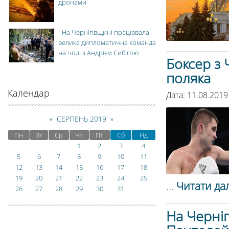
дронами
-
На Чернігівщині працювала
велика дипломатична команда
на чолі з Андрієм Сибігою
Боксер з
поляка
Календар
Дата: 11.08.2019
«
СЕРПЕНЬ 2019
»
Пн
Вт
Ср
Чт
Пт
Сб
Нд
1
2
3
4
5
6
7
8
9
10
11
12
13
14
15
16
17
18
19
20
21
22
23
24
25
...
Читати дал
26
27
28
29
30
31
На Черніг