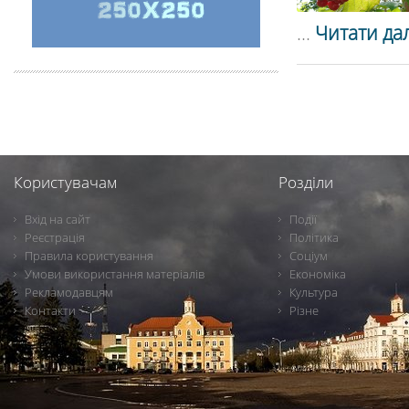
...
Читати дал
Користувачам
Розділи
Вхід на сайт
Події
Реєстрація
Політика
Правила користування
Соціум
Умови використання матеріалів
Економіка
Рекламодавцям
Культура
Контакти
Різне