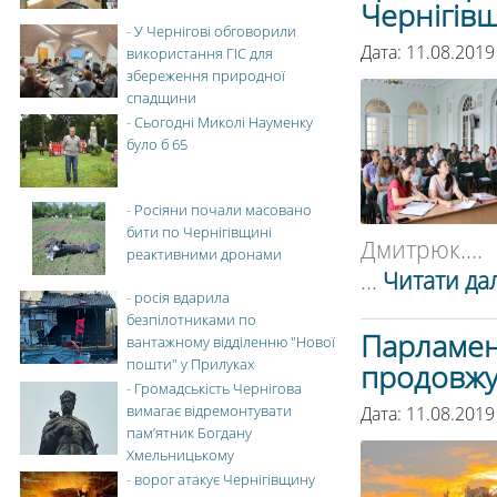
Чернігів
-
У Чернігові обговорили
Дата: 11.08.2019
використання ГІС для
збереження природної
спадщини
-
Сьогодні Миколі Науменку
було б 65
-
Росіяни почали масовано
бити по Чернігівщині
Дмитрюк....
реактивними дронами
...
Читати дал
-
росія вдарила
безпілотниками по
Парламент
вантажному відділенню "Нової
пошти" у Прилуках
продовжу
-
Громадськість Чернігова
вимагає відремонтувати
Дата: 11.08.2019
пам’ятник Богдану
Хмельницькому
-
ворог атакує Чернігівщину