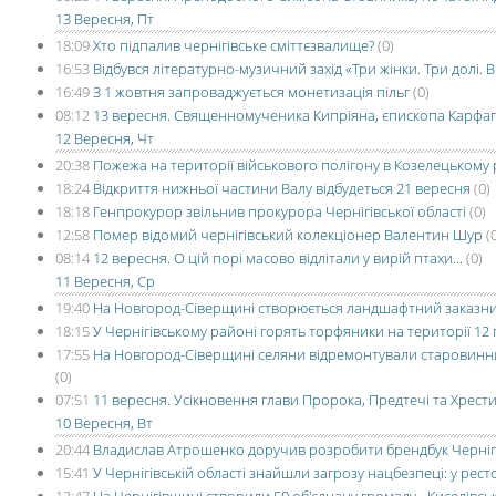
13 Вересня, Пт
18:09
Хто підпалив чернігівське сміттєзвалище?
(0)
16:53
Відбувся літературно-музичний захід «Три жінки. Три долі. 
16:49
З 1 жовтня запроваджується монетизація пільг
(0)
08:12
13 вересня. Священномученика Кипріяна, єпископа Карфа
12 Вересня, Чт
20:38
Пожежа на території військового полігону в Козелецькому 
18:24
Відкриття нижньої частини Валу відбудеться 21 вересня
(0)
18:18
Генпрокурор звільнив прокурора Чернігівської області
(0)
12:58
Помер відомий чернігівський колекціонер Валентин Шур
(
08:14
12 вересня. О цій порі масово відлітали у вирій птахи...
(0)
11 Вересня, Ср
19:40
На Новгород-Сіверщині створюється ландшафтний заказни
18:15
У Чернігівському районі горять торфяники на території 12 
17:55
На Новгород-Сіверщині селяни відремонтували старовинни
(0)
07:51
11 вересня. Усікновення глави Пророка, Предтечі та Хрест
10 Вересня, Вт
20:44
Владислав Атрошенко доручив розробити брендбук Черні
15:41
У Чернігівській області знайшли загрозу нацбезпеці: у рес