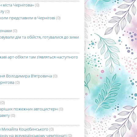
н міста Чернігова»
(0)
алу
(0)
школи представили в Чернігові
(0)
фонами
(0)
вували дім та обійстя, готувалися до зими
каві арт-об’єкти там з’являться наступного
ення Володимира В‘ятровича
(0)
ернігова
(0)
(0)
йстаріших пожежних автоцистерн
(0)
савету
(0)
ня Михайла Коцюбинського
(0)
онзу на всеукраїнському чемпіонаті
(0)