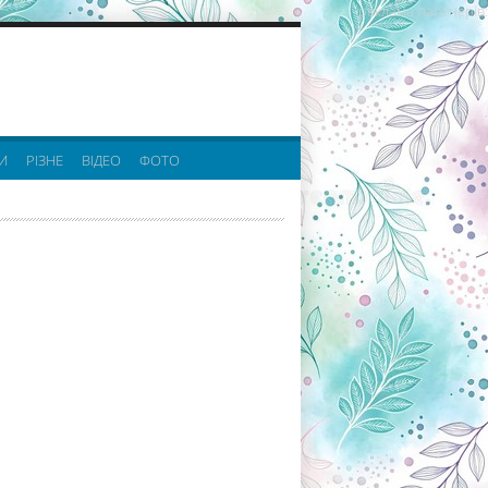
реклама партнерів:
И
РІЗНЕ
ВІДЕО
ФОТО