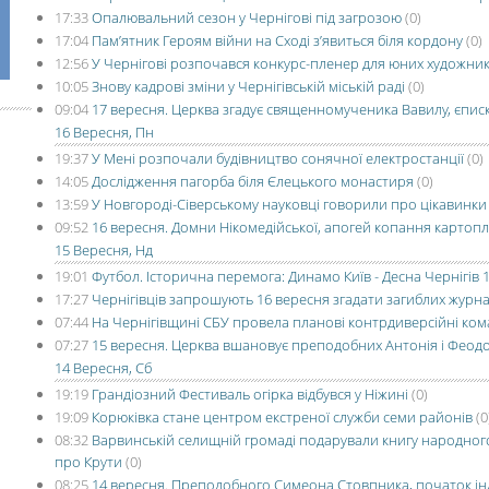
17:33
Опалювальний сезон у Чернігові під загрозою
(0)
17:04
Пам’ятник Героям війни на Сході з’явиться біля кордону
(0)
12:56
У Чернігові розпочався конкурс-пленер для юних художник
10:05
Знову кадрові зміни у Чернігівській міській раді
(0)
09:04
17 вересня. Церква згадує священномученика Вавилу, єпис
16 Вересня, Пн
19:37
У Мені розпочали будівництво сонячної електростанції
(0)
14:05
Дослідження пагорба біля Єлецького монастиря
(0)
13:59
У Новгороді-Сіверському науковці говорили про цікавинки 
09:52
16 вересня. Домни Нікомедійської, апогей копання картоплі.
15 Вересня, Нд
19:01
Футбол. Історична перемога: Динамо Київ - Десна Чернігів 1
17:27
Чернігівців запрошують 16 вересня згадати загиблих журна
07:44
На Чернігівщині СБУ провела планові контрдиверсійні ко
07:27
15 вересня. Церква вшановує преподобних Антонія і Феод
14 Вересня, Сб
19:19
Грандіозний Фестиваль огірка відбувся у Ніжині
(0)
19:09
Корюківка стане центром екстреної служби семи районів
(0
08:32
Варвинській селищній громаді подарували книгу народног
про Крути
(0)
08:25
14 вересня. Преподобного Симеона Стовпника, початок інди