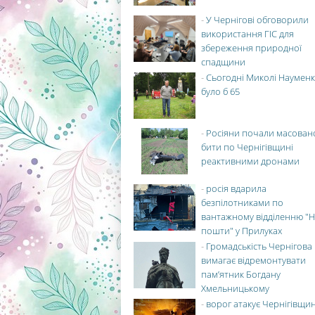
-
У Чернігові обговорили
використання ГІС для
збереження природної
спадщини
-
Сьогодні Миколі Науменк
було б 65
-
Росіяни почали масован
бити по Чернігівщині
реактивними дронами
-
росія вдарила
безпілотниками по
вантажному відділенню "Н
пошти" у Прилуках
-
Громадськість Чернігова
вимагає відремонтувати
пам’ятник Богдану
Хмельницькому
-
ворог атакує Чернігівщи