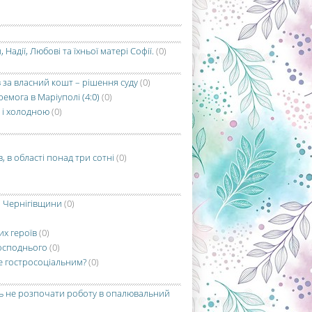
адії, Любові та їхньої матері Софії.
(0)
в за власний кошт – рішення суду
(0)
емога в Маріуполі (4:0)
(0)
 і холодною
(0)
, в області понад три сотні
(0)
і Чернігівщини
(0)
их героїв
(0)
Господнього
(0)
де гостросоціальним?
(0)
ть не розпочати роботу в опалювальний