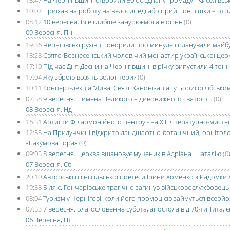
13:47
На Чернігівщині створили 50 об'єднану громаду - Киселівсь
10:07
Приїхав на роботу на велосипеді або прийшов пішки – от
08:12
10 вересня. Все глибше занурюємося в осінь
(0)
09 Вересня, Пн
19:36
Чернігівські рухівці говорили про минуле і планували майб
18:28
Свято-Вознесенський чоловічий монастир української церкви
17:10
Під час Дня Десни на Чернігівщині в річку випустили 4 тон
17:04
Яку зброю возять волонтери?
(0)
10:11
Концерт-лекція "Дива. Святі. Канонізація" у Борисоглібсько
07:58
9 вересня. Пимена Великого – дивовижного святого...
(0)
08 Вересня, Нд
16:51
Артисти Філармонійного центру - на ХІІІ літературно-мистец
12:55
На Прилуччині відкрито ландшафтно-ботанічний, орнітоло
«Бакумова гора»
(0)
09:05
8 вересня. Церква вшановує мучеників Адріана і Наталію
(0
07 Вересня, Сб
20:10
Авторські пісні сільської поетеси Ірини Хоменко з Радомки
19:38
Біля с. Гончарівське трагічно загинув військовослужбовець
08:04
Туризм у Чернігові: коли його промоцією займуться всерйо
07:53
7 вересня. Благословенна субота, апостола від 70-ти Тита,
06 Вересня, Пт