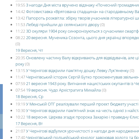
19:55
З нагоди Дня міста вручено відзнаку «Почесний громадяни
14:42
Фотовиставка «Врятована спадщина» на стародавньому В
13:42
Папороть розквітла: збірку творів учасників літературної 
11:53
Лебеді прийшли до селянського двору
(0)
11:22
3D окуляри 1904 року синхронізуються з сучасними смарт
08:22
20 вересня. Мученика Созонта, цього дня українці впорядко
(0)
19 Вересня, Чт
20:35
Оновлену частину Валу відкривають для відвідувачів, але ці
року
(0)
13:15
У Чернігові відкрили пам'ятну дошку Левку Лук'яненку
(0)
11:47
Чернігівський історик Сергій Бутко прокоментував звільн
07:59
21 вересня 1943 року. Вигнання нацистських окупантів із Ч
07:54
19 вересня. Чудо Архістратига Михайла
(0)
18 Вересня, Ср
19:19
У Менській ОТГ реалізували перший проєкт бюджету участі
10:30
У Чернігові відкрили пам’ятний знак на честь однієї з на
10:22
18 вересня. Церква згадує пророка Захарію і праведну Єли
17 Вересня, Вт
21:07
У Чернігові відбулися урочистості з нагоди дня народжен
17:40
Чернігівський поліцейський-кінолог завоював золото та бр