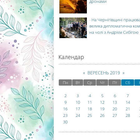
дронами
-
На Чернігівщині працюв
велика дипломатична ко
на чолі з Андрієм Сибігою
Календар
«
ВЕРЕСЕНЬ 2019
»
Пн
Вт
Ср
Чт
Пт
Сб
2
3
4
5
6
7
9
10
11
12
13
14
16
17
18
19
20
21
23
24
25
26
27
28
30