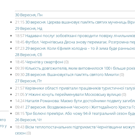
30 Вересня, Пн
21:15
30 вересня. Церква вшановує пам’ять святих мучениць Віри, Н
29 Вересня, Нд
18:57
Надавачі послуг зобов’язані проводити повірку лічильникі
18:45
Футбол. Чернігівська Десна знову перемагає. Розгромна пер
07:23
29 вересня. Коли Єфимія холодна – то й зима буде ранньою
28 Вересня, Сб
18:45
Чернігів у смартфоні
(0)
09:39
Кількість довгожителів, яким виповнилося 100 і більше років
09:30
28 вересня. Вшановується пам'ять святого Микити
(0)
27 Вересня, Пт
21:57
Керівники області привітали працівників туристичної галуз
21:05
У Ніжині хочуть перейменувати Московську вулицю
(0)
14:24
Наталія Романова: Маємо бути достойними подвигу загибл
09:41
27 вересня. Воздвиження Чесного і Життєдайного Хреста 
08:15
Три болючі прем’єри. Або чому 94-й театральний сезон бу
вято
26 Вересня, Чт
го у
18:43
Вісім теплопостачальних підприємств Чернігівщини можу
сезон
(0)