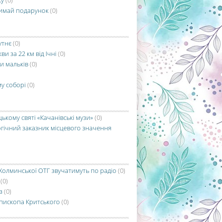
ку
(0)
римай подарунок
(0)
утнє
(0)
 за 22 км від Ічні
(0)
ни мальків
(0)
му соборі
(0)
ькому святі «Качанівські музи»
(0)
гічний заказник місцевого значення
)
 Холминської ОТГ звучатимуть по радіо
(0)
(0)
з
(0)
 єпископа Критського
(0)