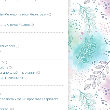
ів «Легенди та міфи Чернігова»
(0)
копа Антиохійського
(0)
генеалогії
(0)
..
(0)
:2
(0)
лістів
(0)
мандно-штабні навчання
(0)
осія Печерських
(0)
)
о артиста України Ярослава Гаврилюка
кту...
(0)