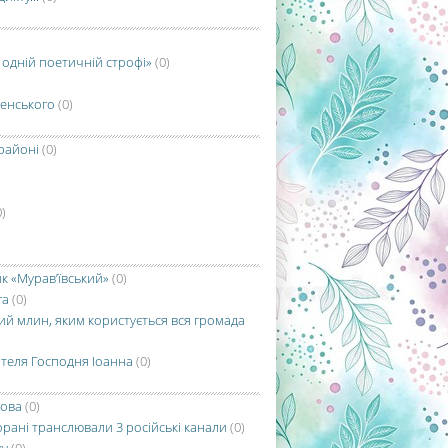
В одній поетичній строфі»
(0)
генського
(0)
районі
(0)
0)
к «Мурав’ївський»
(0)
га
(0)
й млин, яким користується вся громада
ителя Господня Іоанна
(0)
гова
(0)
торані транслювали 3 російські канали
(0)