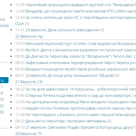
12:58
Чернігівців запрошують відвідати круглий стіл "Викрадена
12:48
Вандалів, що пошкодили пам’ятники воїнів АТО у Мені ще 
12:43
За січень-липень до країн ЄС з Чернігівщини експортовано
ала
США
(0)
манда
11:41
23 вересня. День осіннього рівнодення
(0)
22 Вересня, Нд
19:54
Менський музичний гурт «Стейк» став лауреатом Всеукраї
18:42
Футбол. Десна з мінімальним рахунком поступається Шахта
09:05
До Дня міста Чернігова: оркестр "Філармонія" і Tenors Bel`
08:55
Зафіксоване інтенсивне переформування лівого берега річ
08:30
Вандали пошкодили музей героя російсько-української вій
08:21
22 вересня. До кінця року залишається 100 днів!
(0)
Нд
21 Вересня, Сб
1
18:22
За сім днів зафіксовано 14 порушень, - рибоохоронний па
8
15:45
Співачка Тетяна Асадчева втекла із суду до консерваторії. І 
15
12:45
На центральному кладовищі Мени вандали пошкодили пам’
22
12:14
Нардеп Антон Поляков проголосував «проти» закону про к
29
11:40
На Чернігівщині, у Бахмачі, розпочався перший міжнародн
09:22
День міста Чернігова: програма святкувань
(0)
08:13
21 вересня. Святкуємо Різдво Пресвятої Богородиці, другу 
20 Вересня, Пт