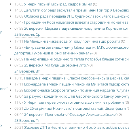
15:03
У Чернігівській міськраді кадрові зміни
(0)
14:30
Депутати облради заснували премії імені Григорія Верьовк
13:08
Обласна рада передала УПЦ будинок лавок Благовіщенсько
10:47
Громадянин Росії намагався вивезти старовинні монети за
07:58
26 вересня. Церква згадує священномученика Корнилія со
у
25 Вересня, Ср
17:11
На Менщині зникає вода. У чому причина і що робити
(0)
13:27
«Викрадена батьківщина»: у бібліотеці ім. М.Коцюбинського
депортації українців із їхніх етнічних земель
(0)
о
09:59
На Чернігівщині родинного тепла потребує більше сотні си
07:52
25 вересня. Чи буде ще бабине літо?
(0)
24 Вересня, Вт
18:15
Невідома Чернігівщина: Спасо-Преображенська церква, се
17:11
Екс-нардепа з Чернігівщини Максима Микитася підозрюють 
ової
15:29
Екс-регіоналка Скоробагатько - помічниця нардепа "Слуги 
13:04
За рахунок кредитних коштів Європейського банку ремонту
11:07
У Чернігові перевіряють готовність до зими, є проблеми
(0)
09:31
До 26-ої річниці Ніжинської поштової станції. Цікаві факти
(
08:44
24 вересня. Преподобної Феодори Александрійської
(0)
23 Вересня, Пн
ну
20:21
Жахливе ДТП в Чернігові: загинуло 4 осіб, автомобіль розі