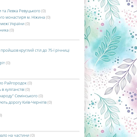
и та Левка Ревуцького
(0)
го монастиря м. Ніжина
(0)
 межі України
(0)
тника
(0)
 пройшов круглий стіл до 75-ї річниці
ріт
(0)
ло Райгородок
(0)
в хуліганстві
(0)
народу" Семінського
(0)
ють дорогу Київ-Чернігів
(0)
0)
рвало на частини
(0)