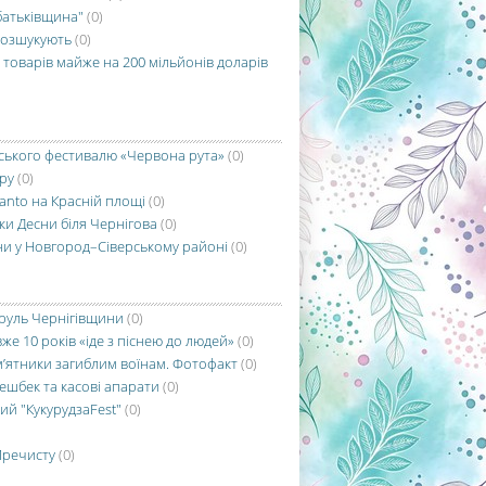
 батьківщина"
(0)
розшукують
(0)
 товарів майже на 200 мільйонів доларів
нського фестивалю «Червона рута»
(0)
ру
(0)
canto на Красній площі
(0)
ки Десни біля Чернігова
(0)
ни у Новгород–Сіверському районі
(0)
труль Чернігівщини
(0)
вже 10 років «іде з піснею до людей»
(0)
ятники загиблим воїнам. Фотофакт
(0)
ешбек та касові апарати
(0)
ий "КукурудзаFest"
(0)
Пречисту
(0)