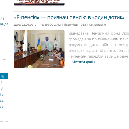
«Е-пенсія» — признач пенсію в «один дотик»
ала
манда
Дата: 02.09.2019 | Розділ:
СОЦІУМ
| Перегляди: 1033 | Коментарі:
0
Віднедавна Пенсійний фонд Укр
громадян за призначенням пенсії
документи дистанційно в електр
відвідати сервісний центр, аби з
«е-пенсія» передбачає лише одне в
...
Читати далі »
Нд
1
8
15
22
29