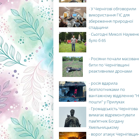
-
У Чернігові обговорили
використання ГІС для
збереження природної
спадщини
-
Сьогодні Миколі Науменк
було б 65
-
Росіяни почали масован
бити по Чернігівщині
реактивними дронами
-
росія вдарила
безпілотниками по
вантажному відділенню "Н
пошти" у Прилуках
-
Громадськість Чернігова
вимагає відремонтувати
пам’ятник Богдану
Хмельницькому
-
ворог атакує Чернігівщи