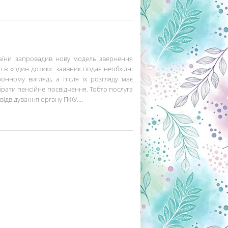
аїни запровадив нову модель звернення
 в «один дотик»: заявник подає необхідні
онному вигляді, а після їх розгляду має
абрати пенсійне посвідчення. Тобто послуга
ідвідування органу ПФУ....