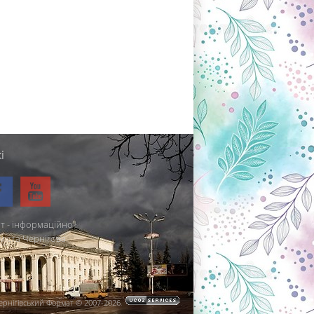
і
т - інформаційно-
міста Чернігова.
ернігівський Формат © 2007-2026
.
.