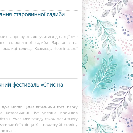
ання старовинної садиби
аючих запрошують долучитися до акції «Не
ня старовинної садиби Дараганів на
 околиці селища Козелець Чернігівської
чний фестиваль «Спис на
 лука могли цими вихідними гості парку
а Козелеччині. Тут уперше пройшов
істрі». Учасники заходу також мали змогу
асових боїв кінця Х – початку ХІ століть,
озваг....