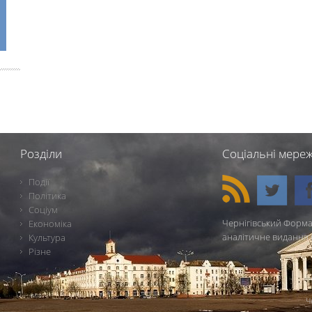
Розділи
Соціальні мереж
Події
Політика
Соціум
Чернігівський Форма
Економіка
аналітичне видання 
Культура
Різне
Ч