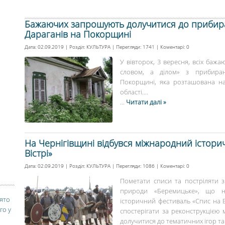
Бажаючих запрошують долучитися до прибир
Дараганів на Покорщині
Дата: 02.09.2019 | Розділ:
КУЛЬТУРА
| Перегляди: 1741 | Коментарі:
0
У вівторок, 3 вересня, всіх баж
словом, а ділом» з прибиран
Покорщині, яка розташована на
області....
...
Читати далі »
На Чернігівщині відбувся міжнародний істори
Вістрі»
Дата: 02.09.2019 | Розділ:
КУЛЬТУРА
| Перегляди: 1086 | Коментарі:
0
Пометати списи та постріляти з
природи «Беремицьке», що н
вято
історичний фестиваль «Спис на В
го у
спостерігати за реконструкцією м
долучитися до тематичних ігор та р