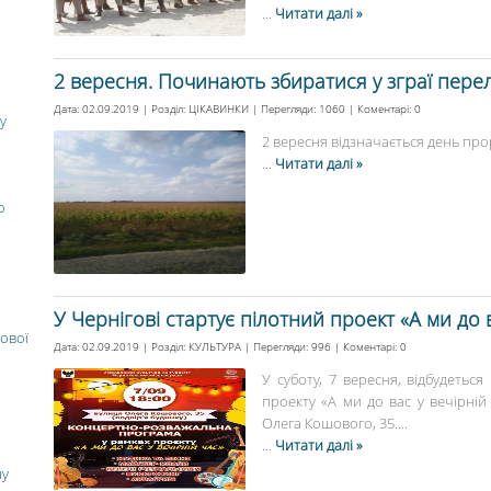
...
Читати далі »
2 вересня. Починають збиратися у зграї перел
Дата: 02.09.2019 | Розділ:
ЦІКАВИНКИ
| Перегляди: 1060 | Коментарі:
0
у
2 вересня відзначається день прор
...
Читати далі »
о
У Чернігові стартує пілотний проект «А ми до в
ової
Дата: 02.09.2019 | Розділ:
КУЛЬТУРА
| Перегляди: 996 | Коментарі:
0
У суботу, 7 вересня, відбудетьс
проекту «А ми до вас у вечірній 
Олега Кошового, 35....
...
Читати далі »
ну