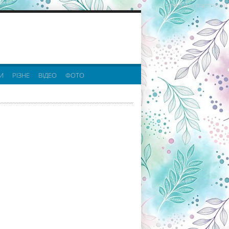
реклама партнерів:
И
РІЗНЕ
ВІДЕО
ФОТО