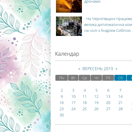
дронами
-
На Чернігівщині працюв
велика дипломатична ко
на чолі з Андрієм Сибігою
Календар
«
ВЕРЕСЕНЬ 2019
»
Пн
Вт
Ср
Чт
Пт
Сб
2
3
4
5
6
7
9
10
11
12
13
14
16
17
18
19
20
21
23
24
25
26
27
28
30