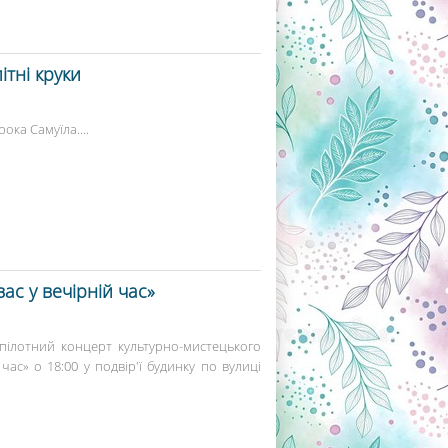
ітні круки
ока Самуїла....
ас у вечірній час»
я пілотний концерт культурно-мистецького
час» о 18:00 у подвір'ї будинку по вулиці