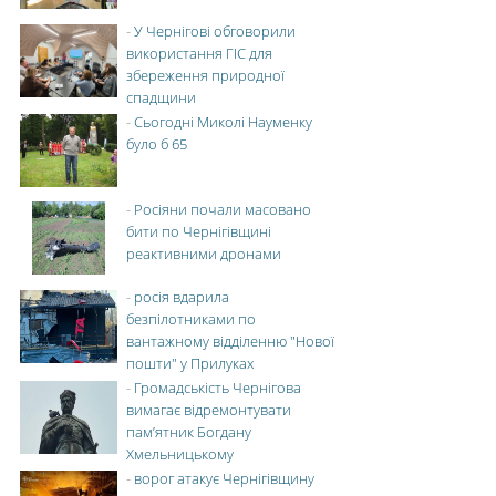
-
У Чернігові обговорили
використання ГІС для
збереження природної
спадщини
-
Сьогодні Миколі Науменку
було б 65
-
Росіяни почали масовано
бити по Чернігівщині
реактивними дронами
-
росія вдарила
безпілотниками по
вантажному відділенню "Нової
пошти" у Прилуках
-
Громадськість Чернігова
вимагає відремонтувати
пам’ятник Богдану
Хмельницькому
-
ворог атакує Чернігівщину