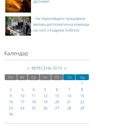
дронами
-
На Чернігівщині працювала
велика дипломатична команда
на чолі з Андрієм Сибігою
Календар
«
ВЕРЕСЕНЬ 2019
»
Пн
Вт
Ср
Чт
Пт
Сб
Нд
1
2
3
4
5
6
7
8
9
10
11
12
13
14
15
16
17
18
19
20
21
22
23
24
25
26
27
28
29
30