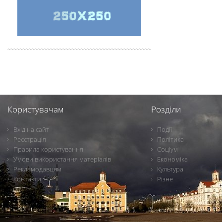
Користувачам
Розділи
Вхід на сайт
Події
Реєстрація
Політика
Правила користування
Соціум
Умови використання матеріалів
Економіка
Рекламодавцям
Культура
Контакти
Різне