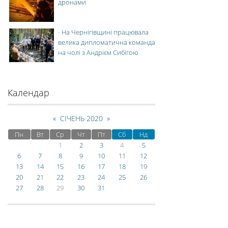
дронами
-
На Чернігівщині працювала
велика дипломатична команда
на чолі з Андрієм Сибігою
Календар
«
СІЧЕНЬ 2020
»
Пн
Вт
Ср
Чт
Пт
Сб
Нд
1
2
3
4
5
6
7
8
9
10
11
12
13
14
15
16
17
18
19
20
21
22
23
24
25
26
27
28
29
30
31