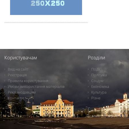
Користувачам
Розділи
Вхід на сайт
Події
Реєстрація
Політика
Правила користування
Соціум
Умови використання матеріалів
Економіка
Рекламодавцям
Культура
Контакти
Різне