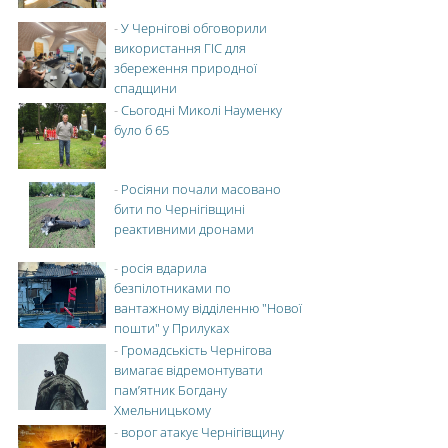
-
У Чернігові обговорили
використання ГІС для
збереження природної
спадщини
-
Сьогодні Миколі Науменку
було б 65
-
Росіяни почали масовано
бити по Чернігівщині
реактивними дронами
-
росія вдарила
безпілотниками по
вантажному відділенню "Нової
пошти" у Прилуках
-
Громадськість Чернігова
вимагає відремонтувати
пам’ятник Богдану
Хмельницькому
-
ворог атакує Чернігівщину