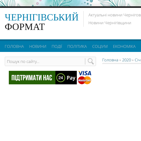
ЧЕРНІГІВСЬКИЙ
Актуальні новини Чернігов
Новини Чернігівщини
ФОРМАТ
ГОЛОВНА
НОВИНИ
ПОДІЇ
ПОЛІТИКА
СОЦІУМ
ЕКОНОМІКА
Головна
»
2020
»
Сі