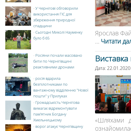
-
У Чернігові обговорили
використання ГІС для
збереження природної
спадщини
Ярослав Фай
-
Сьогодні Миколі Науменку
було б 65
...
Читати дал
-
Росіяни почали масовано
Виставка
бити по Чернігівщині
реактивними дронами
Дата: 22.01.2020
-
росія вдарила
безпілотниками по
вантажному відділенню "Нової
пошти" у Прилуках
-
Громадськість Чернігова
вимагає відремонтувати
пам’ятник Богдану
«Шляхами д
Хмельницькому
-
ворог атакує Чернігівщину
ознайомилася