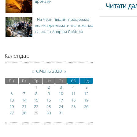
дронами
...
Читати дал
-
На Чернігівщині працювала
велика дипломатична команда
на чолі з Андрієм Сибігою
Календар
«
СІЧЕНЬ 2020
»
Пн
Вт
Ср
Чт
Пт
Сб
Нд
1
2
3
4
5
6
7
8
9
10
11
12
13
14
15
16
17
18
19
20
21
22
23
24
25
26
27
28
29
30
31