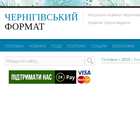
ЧЕРНІГІВСЬКИЙ
Актуальні новини Чернігов
Новини Чернігівщини
ФОРМАТ
ГОЛОВНА
НОВИНИ
ПОДІЇ
ПОЛІТИКА
СОЦІУМ
ЕКОНОМІКА
Головна
»
2020
»
Сі