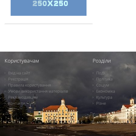
Користувачам
Розділи
Вхід на сайт
Події
Реєстрація
Політика
Правила користування
Соціум
Умови використання матеріалів
Економіка
Рекламодавцям
Культура
Контакти
Різне