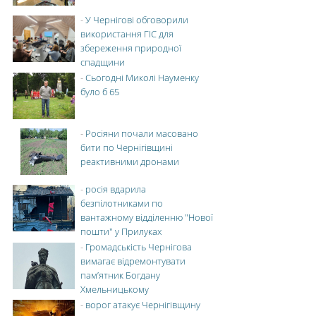
-
У Чернігові обговорили
використання ГІС для
збереження природної
спадщини
-
Сьогодні Миколі Науменку
було б 65
-
Росіяни почали масовано
бити по Чернігівщині
реактивними дронами
-
росія вдарила
безпілотниками по
вантажному відділенню "Нової
пошти" у Прилуках
-
Громадськість Чернігова
вимагає відремонтувати
пам’ятник Богдану
Хмельницькому
-
ворог атакує Чернігівщину