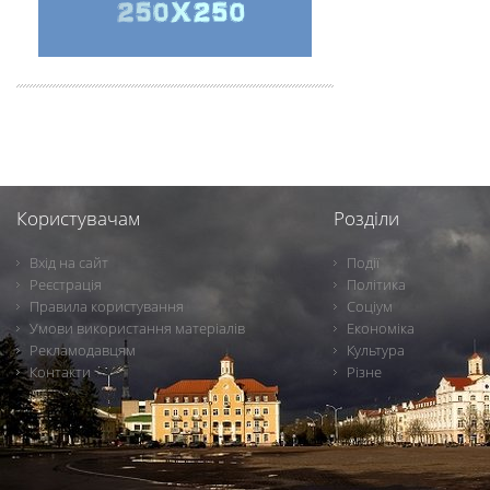
Користувачам
Розділи
Вхід на сайт
Події
Реєстрація
Політика
Правила користування
Соціум
Умови використання матеріалів
Економіка
Рекламодавцям
Культура
Контакти
Різне