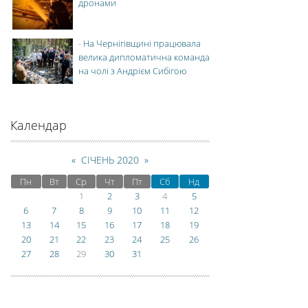
дронами
-
На Чернігівщині працювала
велика дипломатична команда
на чолі з Андрієм Сибігою
Календар
«
СІЧЕНЬ 2020
»
Пн
Вт
Ср
Чт
Пт
Сб
Нд
1
2
3
4
5
6
7
8
9
10
11
12
13
14
15
16
17
18
19
20
21
22
23
24
25
26
27
28
29
30
31