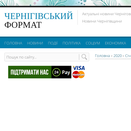
ЧЕРНІГІВСЬКИЙ
Актуальні новини Чернігов
Новини Чернігівщини
ФОРМАТ
ГОЛОВНА
НОВИНИ
ПОДІЇ
ПОЛІТИКА
СОЦІУМ
ЕКОНОМІКА
Головна
»
2020
»
Сі